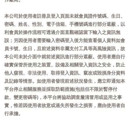
本公司於使用者註冊及登入頁面未就會員證件號碼、生日、
密碼、姓名、性別、電子信箱、手機號碼進行部分遮蔽，以
利會員於操作流程可透過介面直觀確認當下輸入之資訊無
誤；另因使用者需要輸入密碼登入後方能查看個人資料如會
員卡號、生日，且前述資料非屬支付工具等高風險資訊，故
本公司未於介面中就前述資訊進行部分遮蔽。使用者應自行
確實保管所使用之裝置、設備及相關登入資訊之安全，防止
他人窺視、非法使用、取得登入資訊、竄改或毀損身分資料
及記錄等情形。如使用者發現前述狀況發生，應立即通知本
平台停止相關服務並採取防範措施(包括但不限於暫停付
款、變更密碼等)，本平台將協助調查釐清冒用或盜用之事
實，惟若因使用者故意或過失所發生之損害，應由使用者自
行承擔。