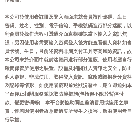
本公司於使用者註冊及登入頁面未就會員證件號碼、生日、
密碼、姓名、性別、電子信箱、手機號碼進行部分遮蔽，以
利會員於操作流程可透過介面直觀確認當下輸入之資訊無
誤；另因使用者需要輸入密碼登入後方能查看個人資料如會
員卡號、生日，且前述資料非屬支付工具等高風險資訊，故
本公司未於介面中就前述資訊進行部分遮蔽。使用者應自行
確實保管所使用之裝置、設備及相關登入資訊之安全，防止
他人窺視、非法使用、取得登入資訊、竄改或毀損身分資料
及記錄等情形。如使用者發現前述狀況發生，應立即通知本
平台停止相關服務並採取防範措施(包括但不限於暫停付
款、變更密碼等)，本平台將協助調查釐清冒用或盜用之事
實，惟若因使用者故意或過失所發生之損害，應由使用者自
行承擔。