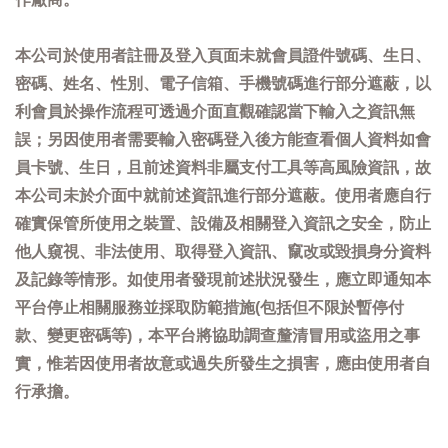
本公司於使用者註冊及登入頁面未就會員證件號碼、生日、
密碼、姓名、性別、電子信箱、手機號碼進行部分遮蔽，以
利會員於操作流程可透過介面直觀確認當下輸入之資訊無
誤；另因使用者需要輸入密碼登入後方能查看個人資料如會
員卡號、生日，且前述資料非屬支付工具等高風險資訊，故
本公司未於介面中就前述資訊進行部分遮蔽。使用者應自行
確實保管所使用之裝置、設備及相關登入資訊之安全，防止
他人窺視、非法使用、取得登入資訊、竄改或毀損身分資料
及記錄等情形。如使用者發現前述狀況發生，應立即通知本
平台停止相關服務並採取防範措施(包括但不限於暫停付
款、變更密碼等)，本平台將協助調查釐清冒用或盜用之事
實，惟若因使用者故意或過失所發生之損害，應由使用者自
行承擔。