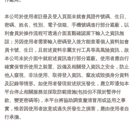
本公司於使用者註冊及登入頁面未就會員證件號碼、生日、
密碼、姓名、性別、電子信箱、手機號碼進行部分遮蔽，以
利會員於操作流程可透過介面直觀確認當下輸入之資訊無
誤；另因使用者需要輸入密碼登入後方能查看個人資料如會
員卡號、生日，且前述資料非屬支付工具等高風險資訊，故
本公司未於介面中就前述資訊進行部分遮蔽。使用者應自行
確實保管所使用之裝置、設備及相關登入資訊之安全，防止
他人窺視、非法使用、取得登入資訊、竄改或毀損身分資料
及記錄等情形。如使用者發現前述狀況發生，應立即通知本
平台停止相關服務並採取防範措施(包括但不限於暫停付
款、變更密碼等)，本平台將協助調查釐清冒用或盜用之事
實，惟若因使用者故意或過失所發生之損害，應由使用者自
行承擔。