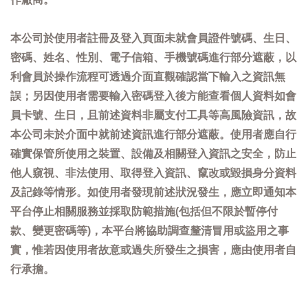
本公司於使用者註冊及登入頁面未就會員證件號碼、生日、
密碼、姓名、性別、電子信箱、手機號碼進行部分遮蔽，以
利會員於操作流程可透過介面直觀確認當下輸入之資訊無
誤；另因使用者需要輸入密碼登入後方能查看個人資料如會
員卡號、生日，且前述資料非屬支付工具等高風險資訊，故
本公司未於介面中就前述資訊進行部分遮蔽。使用者應自行
確實保管所使用之裝置、設備及相關登入資訊之安全，防止
他人窺視、非法使用、取得登入資訊、竄改或毀損身分資料
及記錄等情形。如使用者發現前述狀況發生，應立即通知本
平台停止相關服務並採取防範措施(包括但不限於暫停付
款、變更密碼等)，本平台將協助調查釐清冒用或盜用之事
實，惟若因使用者故意或過失所發生之損害，應由使用者自
行承擔。