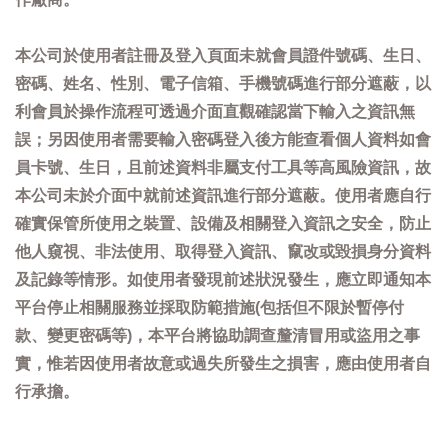
本公司於使用者註冊及登入頁面未就會員證件號碼、生日、
密碼、姓名、性別、電子信箱、手機號碼進行部分遮蔽，以
利會員於操作流程可透過介面直觀確認當下輸入之資訊無
誤；另因使用者需要輸入密碼登入後方能查看個人資料如會
員卡號、生日，且前述資料非屬支付工具等高風險資訊，故
本公司未於介面中就前述資訊進行部分遮蔽。使用者應自行
確實保管所使用之裝置、設備及相關登入資訊之安全，防止
他人窺視、非法使用、取得登入資訊、竄改或毀損身分資料
及記錄等情形。如使用者發現前述狀況發生，應立即通知本
平台停止相關服務並採取防範措施(包括但不限於暫停付
款、變更密碼等)，本平台將協助調查釐清冒用或盜用之事
實，惟若因使用者故意或過失所發生之損害，應由使用者自
行承擔。