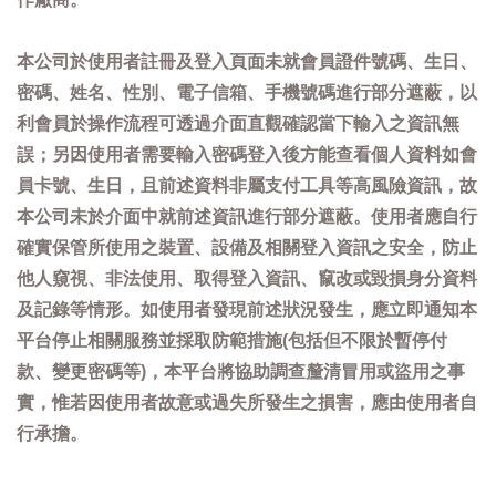
本公司於使用者註冊及登入頁面未就會員證件號碼、生日、
密碼、姓名、性別、電子信箱、手機號碼進行部分遮蔽，以
利會員於操作流程可透過介面直觀確認當下輸入之資訊無
誤；另因使用者需要輸入密碼登入後方能查看個人資料如會
員卡號、生日，且前述資料非屬支付工具等高風險資訊，故
本公司未於介面中就前述資訊進行部分遮蔽。使用者應自行
確實保管所使用之裝置、設備及相關登入資訊之安全，防止
他人窺視、非法使用、取得登入資訊、竄改或毀損身分資料
及記錄等情形。如使用者發現前述狀況發生，應立即通知本
平台停止相關服務並採取防範措施(包括但不限於暫停付
款、變更密碼等)，本平台將協助調查釐清冒用或盜用之事
實，惟若因使用者故意或過失所發生之損害，應由使用者自
行承擔。