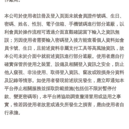
本公司於使用者註冊及登入頁面未就會員證件號碼、生日、
密碼、姓名、性別、電子信箱、手機號碼進行部分遮蔽，以
利會員於操作流程可透過介面直觀確認當下輸入之資訊無
誤；另因使用者需要輸入密碼登入後方能查看個人資料如會
員卡號、生日，且前述資料非屬支付工具等高風險資訊，故
本公司未於介面中就前述資訊進行部分遮蔽。使用者應自行
確實保管所使用之裝置、設備及相關登入資訊之安全，防止
他人窺視、非法使用、取得登入資訊、竄改或毀損身分資料
及記錄等情形。如使用者發現前述狀況發生，應立即通知本
平台停止相關服務並採取防範措施(包括但不限於暫停付
款、變更密碼等)，本平台將協助調查釐清冒用或盜用之事
實，惟若因使用者故意或過失所發生之損害，應由使用者自
行承擔。