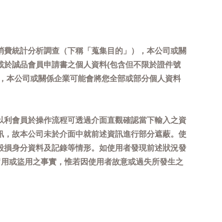
消費統計分析調查（下稱「蒐集目的」），本公司或關
載於誠品會員申請書之個人資料(包含但不限於證件號
內，本公司或關係企業可能會將您全部或部分個人資料
以利會員於操作流程可透過介面直觀確認當下輸入之資
訊，故本公司未於介面中就前述資訊進行部分遮蔽。使
毀損身分資料及記錄等情形。如使用者發現前述狀況發
冒用或盜用之事實，惟若因使用者故意或過失所發生之