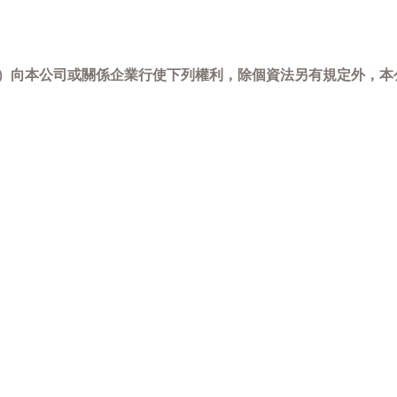
-798）向本公司或關係企業行使下列權利，除個資法另有規定外