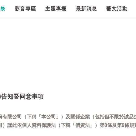
漫祭
影音專區
主題專欄
最新消息
藝文活動
護告知暨同意事項
份有限公司（下稱「本公司」）及關係企業（包括但不限於誠品
司）謹此依個人資料保護法（下稱「個資法」）第8條及第9條規