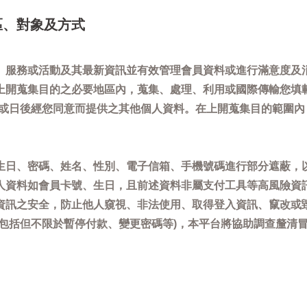
區、對象及方式
、服務或活動及其最新資訊並有效管理會員資料或進行滿意度及
上開蒐集目的之必要地區內，蒐集、處理、利用或國際傳輸您填
)或日後經您同意而提供之其他個人資料。在上開蒐集目的範圍
生日、密碼、姓名、性別、電子信箱、手機號碼進行部分遮蔽，
人資料如會員卡號、生日，且前述資料非屬支付工具等高風險資
資訊之安全，防止他人窺視、非法使用、取得登入資訊、竄改或
(包括但不限於暫停付款、變更密碼等)，本平台將協助調查釐清