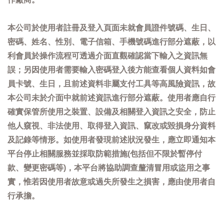
本公司於使用者註冊及登入頁面未就會員證件號碼、生日、
密碼、姓名、性別、電子信箱、手機號碼進行部分遮蔽，以
利會員於操作流程可透過介面直觀確認當下輸入之資訊無
誤；另因使用者需要輸入密碼登入後方能查看個人資料如會
員卡號、生日，且前述資料非屬支付工具等高風險資訊，故
本公司未於介面中就前述資訊進行部分遮蔽。使用者應自行
確實保管所使用之裝置、設備及相關登入資訊之安全，防止
他人窺視、非法使用、取得登入資訊、竄改或毀損身分資料
及記錄等情形。如使用者發現前述狀況發生，應立即通知本
平台停止相關服務並採取防範措施(包括但不限於暫停付
款、變更密碼等)，本平台將協助調查釐清冒用或盜用之事
實，惟若因使用者故意或過失所發生之損害，應由使用者自
行承擔。