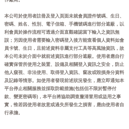
本公司於使用者註冊及登入頁面未就會員證件號碼、生日、
密碼、姓名、性別、電子信箱、手機號碼進行部分遮蔽，以
利會員於操作流程可透過介面直觀確認當下輸入之資訊無
誤；另因使用者需要輸入密碼登入後方能查看個人資料如會
員卡號、生日，且前述資料非屬支付工具等高風險資訊，故
本公司未於介面中就前述資訊進行部分遮蔽。使用者應自行
確實保管所使用之裝置、設備及相關登入資訊之安全，防止
他人窺視、非法使用、取得登入資訊、竄改或毀損身分資料
及記錄等情形。如使用者發現前述狀況發生，應立即通知本
平台停止相關服務並採取防範措施(包括但不限於暫停付
款、變更密碼等)，本平台將協助調查釐清冒用或盜用之事
實，惟若因使用者故意或過失所發生之損害，應由使用者自
行承擔。