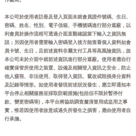
本公司於使用者註冊及登入頁面未就會員證件號碼、生日、
密碼、姓名、性別、電子信箱、手機號碼進行部分遮蔽，以
利會員於操作流程可透過介面直觀確認當下輸入之資訊無
誤；另因使用者需要輸入密碼登入後方能查看個人資料如會
員卡號、生日，且前述資料非屬支付工具等高風險資訊，故
本公司未於介面中就前述資訊進行部分遮蔽。使用者應自行
確實保管所使用之裝置、設備及相關登入資訊之安全，防止
他人窺視、非法使用、取得登入資訊、竄改或毀損身分資料
及記錄等情形。如使用者發現前述狀況發生，應立即通知本
平台停止相關服務並採取防範措施(包括但不限於暫停付
款、變更密碼等)，本平台將協助調查釐清冒用或盜用之事
實，惟若因使用者故意或過失所發生之損害，應由使用者自
行承擔。