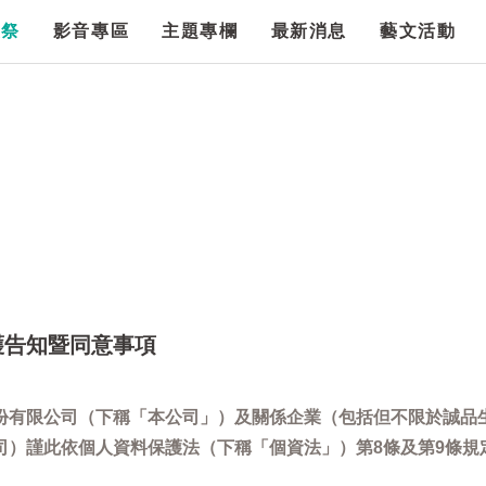
漫祭
影音專區
主題專欄
最新消息
藝文活動
護告知暨同意事項
份有限公司（下稱「本公司」）及關係企業（包括但不限於誠品
司）謹此依個人資料保護法（下稱「個資法」）第8條及第9條規