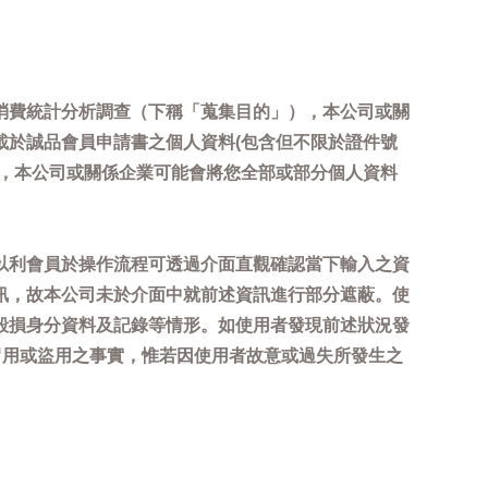
消費統計分析調查（下稱「蒐集目的」），本公司或關
載於誠品會員申請書之個人資料(包含但不限於證件號
內，本公司或關係企業可能會將您全部或部分個人資料
以利會員於操作流程可透過介面直觀確認當下輸入之資
訊，故本公司未於介面中就前述資訊進行部分遮蔽。使
毀損身分資料及記錄等情形。如使用者發現前述狀況發
冒用或盜用之事實，惟若因使用者故意或過失所發生之