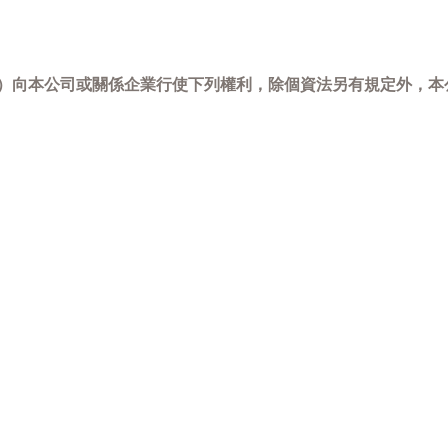
-798）向本公司或關係企業行使下列權利，除個資法另有規定外