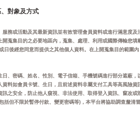
區、對象及方式
、服務或活動及其最新資訊並有效管理會員資料或進行滿意度及
上開蒐集目的之必要地區內，蒐集、處理、利用或國際傳輸您填
)或日後經您同意而提供之其他個人資料。在上開蒐集目的範圍
生日、密碼、姓名、性別、電子信箱、手機號碼進行部分遮蔽，
人資料如會員卡號、生日，且前述資料非屬支付工具等高風險資
資訊之安全，防止他人窺視、非法使用、取得登入資訊、竄改或
(包括但不限於暫停付款、變更密碼等)，本平台將協助調查釐清