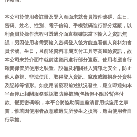
本公司於使用者註冊及登入頁面未就會員證件號碼、生日、
密碼、姓名、性別、電子信箱、手機號碼進行部分遮蔽，以
利會員於操作流程可透過介面直觀確認當下輸入之資訊無
誤；另因使用者需要輸入密碼登入後方能查看個人資料如會
員卡號、生日，且前述資料非屬支付工具等高風險資訊，故
本公司未於介面中就前述資訊進行部分遮蔽。使用者應自行
確實保管所使用之裝置、設備及相關登入資訊之安全，防止
他人窺視、非法使用、取得登入資訊、竄改或毀損身分資料
及記錄等情形。如使用者發現前述狀況發生，應立即通知本
平台停止相關服務並採取防範措施(包括但不限於暫停付
款、變更密碼等)，本平台將協助調查釐清冒用或盜用之事
實，惟若因使用者故意或過失所發生之損害，應由使用者自
行承擔。