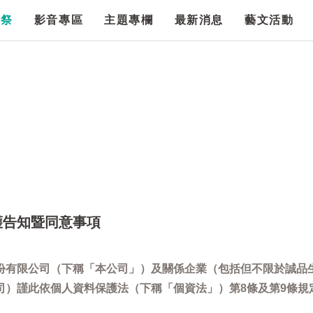
漫祭
影音專區
主題專欄
最新消息
藝文活動
護告知暨同意事項
份有限公司（下稱「本公司」）及關係企業（包括但不限於誠品
司）謹此依個人資料保護法（下稱「個資法」）第8條及第9條規