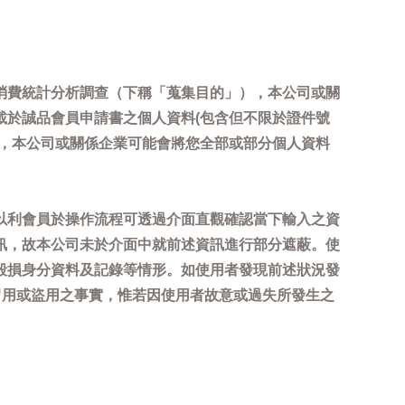
消費統計分析調查（下稱「蒐集目的」），本公司或關
載於誠品會員申請書之個人資料(包含但不限於證件號
內，本公司或關係企業可能會將您全部或部分個人資料
以利會員於操作流程可透過介面直觀確認當下輸入之資
訊，故本公司未於介面中就前述資訊進行部分遮蔽。使
毀損身分資料及記錄等情形。如使用者發現前述狀況發
冒用或盜用之事實，惟若因使用者故意或過失所發生之