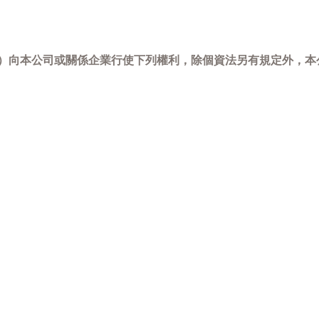
-798）向本公司或關係企業行使下列權利，除個資法另有規定外