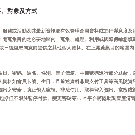
區、對象及方式
、服務或活動及其最新資訊並有效管理會員資料或進行滿意度及
上開蒐集目的之必要地區內，蒐集、處理、利用或國際傳輸您填
)或日後經您同意而提供之其他個人資料。在上開蒐集目的範圍
生日、密碼、姓名、性別、電子信箱、手機號碼進行部分遮蔽，
人資料如會員卡號、生日，且前述資料非屬支付工具等高風險資
資訊之安全，防止他人窺視、非法使用、取得登入資訊、竄改或
(包括但不限於暫停付款、變更密碼等)，本平台將協助調查釐清