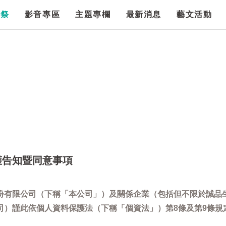
漫祭
影音專區
主題專欄
最新消息
藝文活動
護告知暨同意事項
份有限公司（下稱「本公司」）及關係企業（包括但不限於誠品
司）謹此依個人資料保護法（下稱「個資法」）第8條及第9條規