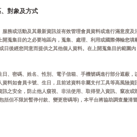
區、對象及方式
、服務或活動及其最新資訊並有效管理會員資料或進行滿意度及
上開蒐集目的之必要地區內，蒐集、處理、利用或國際傳輸您填
)或日後經您同意而提供之其他個人資料。在上開蒐集目的範圍
生日、密碼、姓名、性別、電子信箱、手機號碼進行部分遮蔽，
人資料如會員卡號、生日，且前述資料非屬支付工具等高風險資
資訊之安全，防止他人窺視、非法使用、取得登入資訊、竄改或
(包括但不限於暫停付款、變更密碼等)，本平台將協助調查釐清