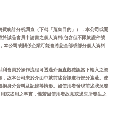
消費統計分析調查（下稱「蒐集目的」），本公司或關
載於誠品會員申請書之個人資料(包含但不限於證件號
內，本公司或關係企業可能會將您全部或部分個人資料
以利會員於操作流程可透過介面直觀確認當下輸入之資
訊，故本公司未於介面中就前述資訊進行部分遮蔽。使
毀損身分資料及記錄等情形。如使用者發現前述狀況發
冒用或盜用之事實，惟若因使用者故意或過失所發生之