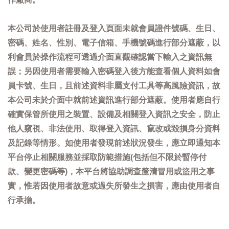
本公司於使用者註冊及登入頁面未就會員證件號碼、生日、
密碼、姓名、性別、電子信箱、手機號碼進行部分遮蔽，以
利會員於操作流程可透過介面直觀確認當下輸入之資訊無
誤；另因使用者需要輸入密碼登入後方能查看個人資料如會
員卡號、生日，且前述資料非屬支付工具等高風險資訊，故
本公司未於介面中就前述資訊進行部分遮蔽。使用者應自行
確實保管所使用之裝置、設備及相關登入資訊之安全，防止
他人窺視、非法使用、取得登入資訊、竄改或毀損身分資料
及記錄等情形。如使用者發現前述狀況發生，應立即通知本
平台停止相關服務並採取防範措施(包括但不限於暫停付
款、變更密碼等)，本平台將協助調查釐清冒用或盜用之事
實，惟若因使用者故意或過失所發生之損害，應由使用者自
行承擔。