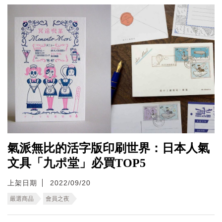
氣派無比的活字版印刷世界：日本人氣
文具「九ポ堂」必買TOP5
上架日期
2022/09/20
嚴選商品
會員之夜