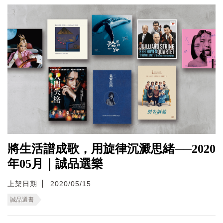
將生活譜成歌，用旋律沉澱思緒──2020
年05月｜誠品選樂
上架日期
2020/05/15
誠品選書