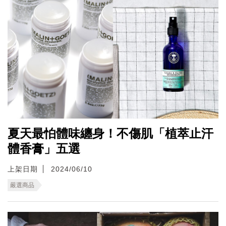
夏天最怕體味纏身！不傷肌「植萃止汗
體香膏」五選
上架日期
2024/06/10
嚴選商品