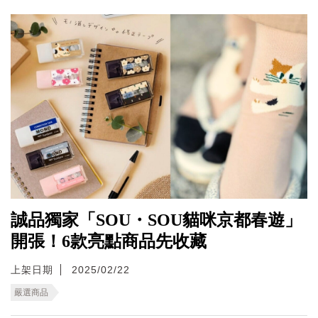
誠品獨家「SOU・SOU貓咪京都春遊」
開張！6款亮點商品先收藏
上架日期
2025/02/22
嚴選商品