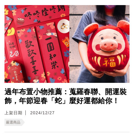
過年布置小物推薦：蒐羅春聯、開運裝
飾，年節迎春「蛇」麼好運都給你！
上架日期
2024/12/27
嚴選商品