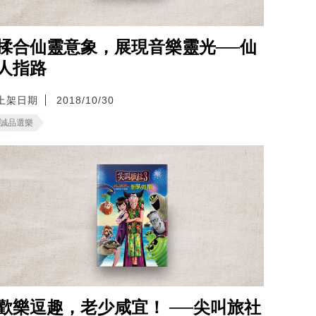
揉合仙靈意象，展現音樂靈光──仙
人指路
上架日期
2018/10/30
誠品選樂
歡樂逗趣，老少咸宜！ ──尖叫旅社