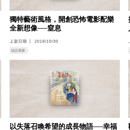
獨特藝術風格，開創恐怖電影配樂
全新想像──窒息
上架日期
2018/10/30
誠品選樂
以失落召喚希望的成長物語──幸福