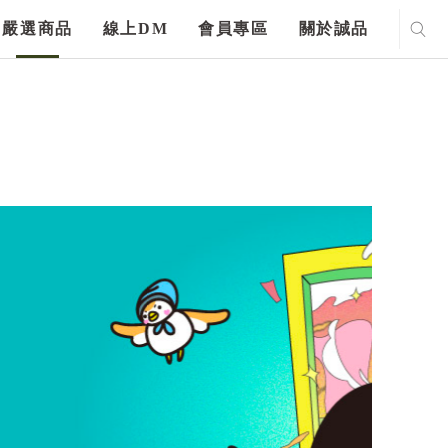
嚴選商品
線上DM
會員專區
關於誠品