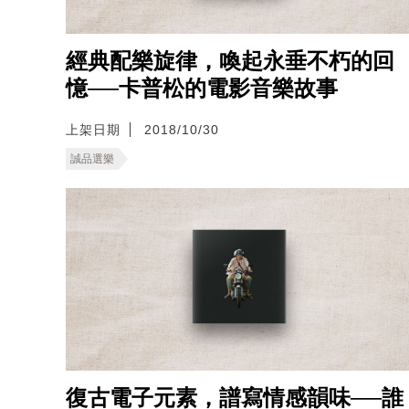
經典配樂旋律，喚起永垂不朽的回
憶──卡普松的電影音樂故事
上架日期
2018/10/30
誠品選樂
復古電子元素，譜寫情感韻味──誰