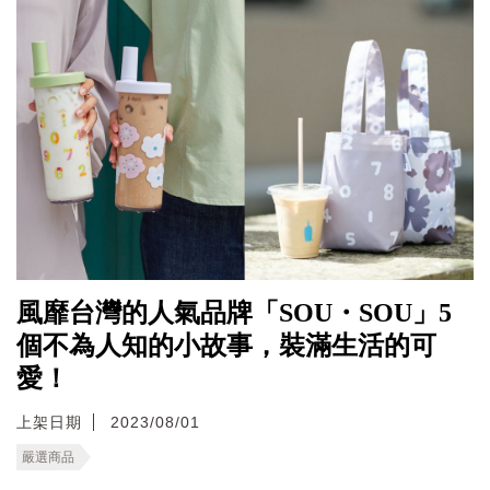
風靡台灣的人氣品牌「SOU・SOU」5
個不為人知的小故事，裝滿生活的可
愛！
上架日期
2023/08/01
嚴選商品