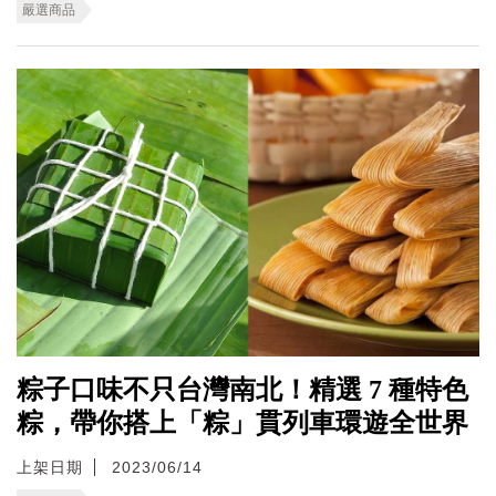
嚴選商品
粽子口味不只台灣南北！精選 7 種特色
粽，帶你搭上「粽」貫列車環遊全世界
上架日期
2023/06/14