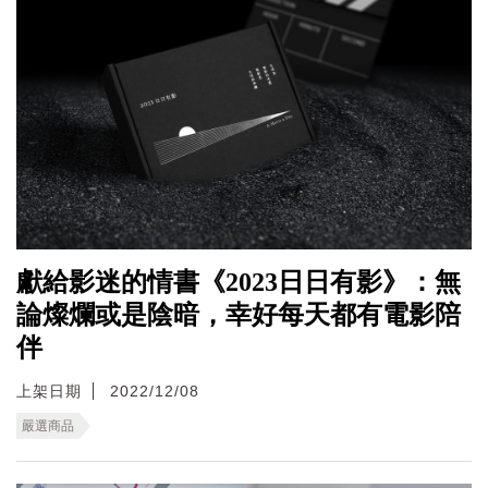
獻給影迷的情書《2023日日有影》：無
論燦爛或是陰暗，幸好每天都有電影陪
伴
上架日期
2022/12/08
嚴選商品