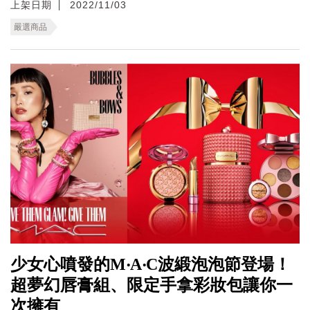
上架日期
2022/11/03
嚴選商品
少女心噴發的M‧A‧C波緞泡泡節登場！
超夢幻唇膏組、限定手拿彩妝包讓你一
次擁有