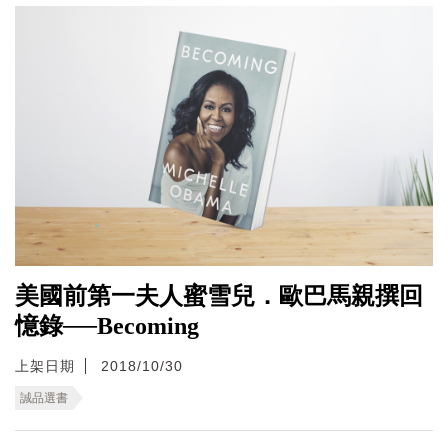
美國前第一夫人蜜雪兒．歐巴馬親撰回
憶錄──Becoming
上架日期
2018/10/30
誠品選書