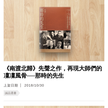
《南渡北歸》先聲之作，再現大師們的
凜凜風骨──那時的先生
上架日期
2018/10/30
誠品選書