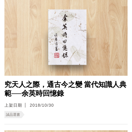
究天人之際，通古今之變 當代知識人典
範──余英時回憶錄
上架日期
2018/10/30
誠品選書