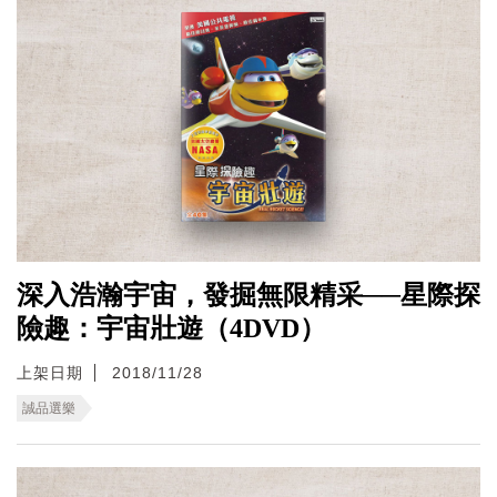
深入浩瀚宇宙，發掘無限精采──星際探
險趣：宇宙壯遊（4DVD）
上架日期
2018/11/28
誠品選樂