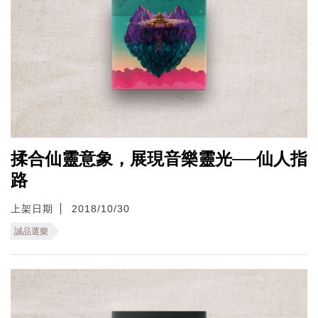
揉合仙靈意象，展現音樂靈光──仙人指
路
上架日期
2018/10/30
誠品選樂