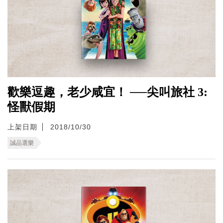
歡樂逗趣，老少咸宜！ ──尖叫旅社 3:
怪獸假期
上架日期
2018/10/30
誠品選樂