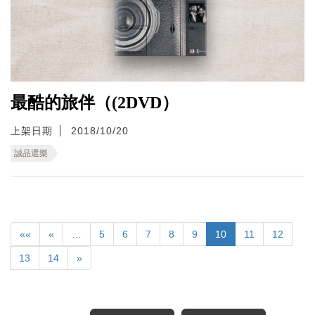
最酷的旅伴（(2DVD）
上架日期
2018/10/20
誠品選樂
««
«
…
5
6
7
8
9
10
11
12
13
14
»