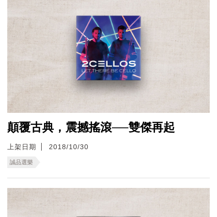
顛覆古典，震撼搖滾──雙傑再起
上架日期
2018/10/30
誠品選樂