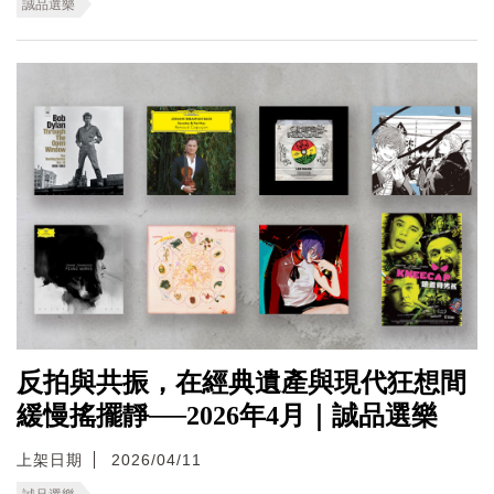
誠品選樂
反拍與共振，在經典遺產與現代狂想間
緩慢搖擺靜──2026年4月｜誠品選樂
上架日期
2026/04/11