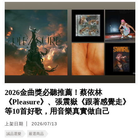
2026金曲獎必聽推薦！蔡依林
《Pleasure》、張震嶽《跟著感覺走》
等10首好歌，用音樂真實做自己
上架日期
2026/07/13
誠品選樂
嚴選商品