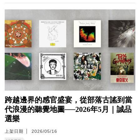
跨越邊界的感官盛宴，從部落古謠到當
代浪漫的聽覺地圖──2026年5月｜誠品
選樂
上架日期
2026/05/16