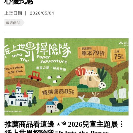
心儀式感
上架日期
2026/05/04
嚴選商品
推薦商品看這邊 ⋆˚࿔ 2026兒童主題展︙