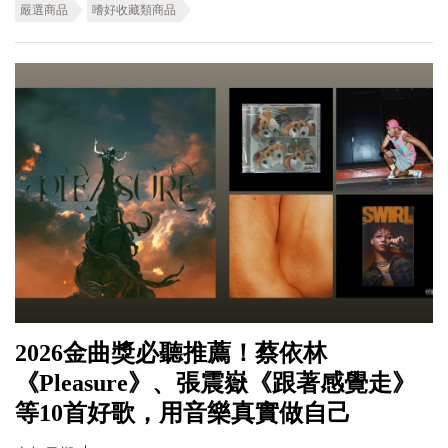
嚴選商品
嗜好收藏類商品
2026金曲獎必聽推薦！蔡依林
《Pleasure》、張震嶽《跟著感覺走》
等10首好歌，用音樂真實做自己