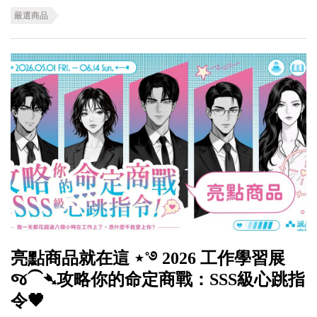
嚴選商品
亮點商品就在這 ⋆˚࿔ 2026 工作學習展
જ⁀➴攻略你的命定商戰：SSS級心跳指
令🖤