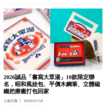
2026誠品「書寫大眾湯」10款限定聯
名，昭和風娃包、平價木鋼筆、立體磁
鐵把療癒打包回家
上架日期
2026/07/16