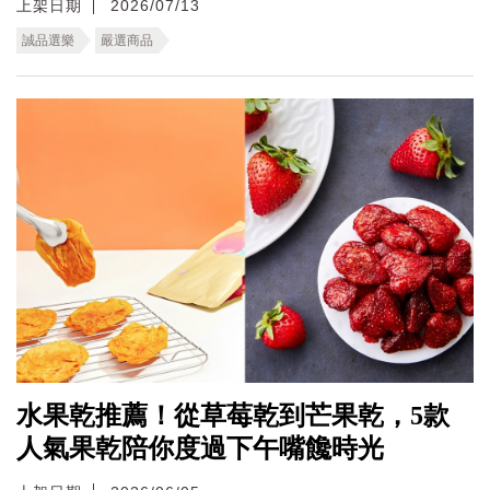
上架日期
2026/07/13
誠品選樂
嚴選商品
水果乾推薦！從草莓乾到芒果乾，5款
人氣果乾陪你度過下午嘴饞時光