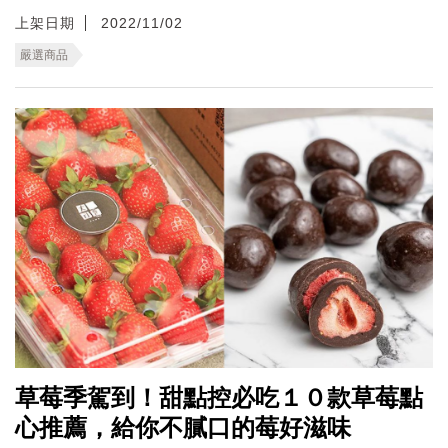
上架日期
2022/11/02
嚴選商品
草莓季駕到！甜點控必吃１０款草莓點
心推薦，給你不膩口的莓好滋味