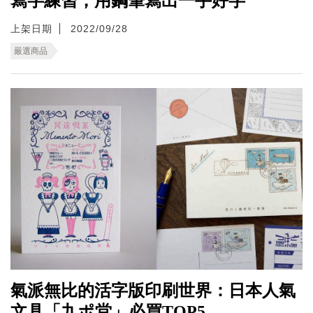
寫字練習，用鋼筆寫出一手好字
上架日期
2022/09/28
嚴選商品
氣派無比的活字版印刷世界：日本人氣
文具「九ポ堂」必買TOP5