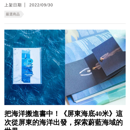
上架日期
2022/09/30
嚴選商品
把海洋搬進書中！《屏東海底40米》這
次從屏東的海洋出發，探索蔚藍海域的