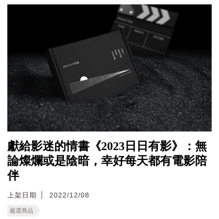
獻給影迷的情書《2023日日有影》：無
論燦爛或是陰暗，幸好每天都有電影陪
伴
上架日期
2022/12/08
嚴選商品