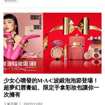
嚴選商品
少女心噴發的M‧A‧C波緞泡泡節登場！
超夢幻唇膏組、限定手拿彩妝包讓你一
次擁有
上架日期
2022/11/02