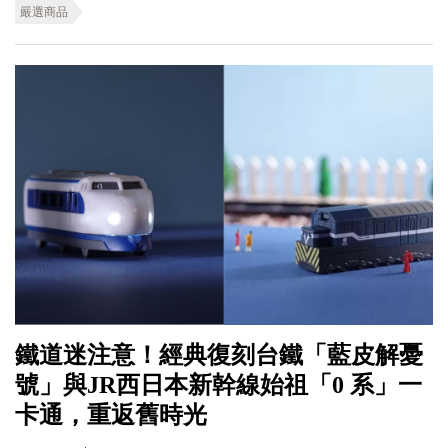
嚴選商品
鐵道迷注意！經典復刻台鐵「藍皮解憂
號」與JR西日本新幹線始祖「0 系」一
卡通，重返舊時光