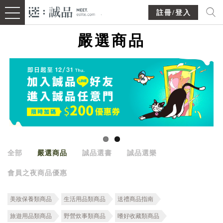
註冊/登入
嚴選商品
全部
嚴選商品
誠品選書
誠品選樂
會員之夜商品優惠
美妝保養類商品
生活用品類商品
送禮商品指南
旅遊用品類商品
野營炊事類商品
嗜好收藏類商品