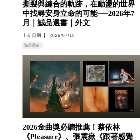
撕裂與縫合的軌跡，在動盪的世界
中找尋安身立命的可能──2026年7
月｜誠品選書｜外文
上架日期
2026/07/15
誠品選書
2026金曲獎必聽推薦！蔡依林
《Pleasure》、張震嶽《跟著感覺