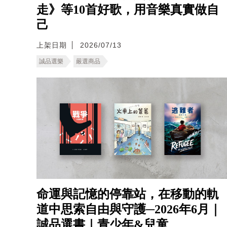
走》等10首好歌，用音樂真實做自
己
上架日期
2026/07/13
誠品選樂
嚴選商品
命運與記憶的停靠站，在移動的軌
道中思索自由與守護─2026年6月｜
誠品選書｜青少年&兒童