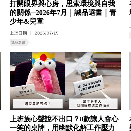
打開眼界與心房，思索環境與自我
的關係─2026年7月｜誠品選書｜青
少年&兒童
上架日期
2026/07/15
誠品選書
上班族心聲說不出口？8款讓人會心
一笑的桌牌，用幽默化解工作壓力