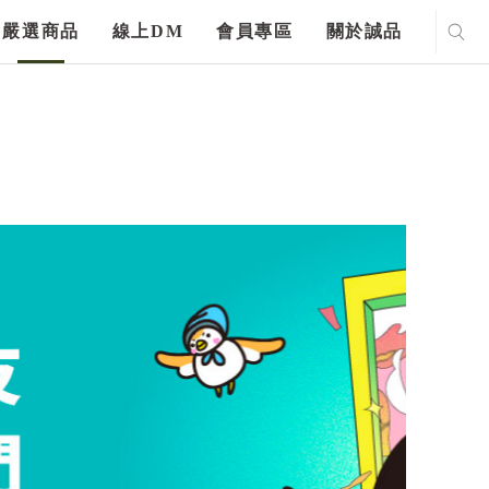
嚴選商品
線上DM
會員專區
關於誠品