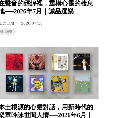
在聲音的經緯裡，重構心靈的棲息
地──2026年7月｜誠品選樂
上架日期
2026/07/15
誠品選樂
本土根源的心靈對話，用新時代的
樂章吟詠世間人情──2026年6月｜