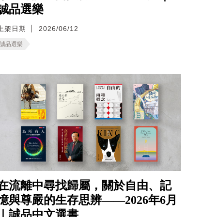
誠品選樂
上架日期
2026/06/12
誠品選樂
在流離中尋找歸屬，關於自由、記
憶與尊嚴的生存思辨——2026年6月
｜誠品中文選書