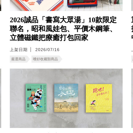
2026誠品「書寫大眾湯」10款限定
聯名，昭和風娃包、平價木鋼筆、
立體磁鐵把療癒打包回家
上架日期
2026/07/16
嚴選商品
嗜好收藏類商品