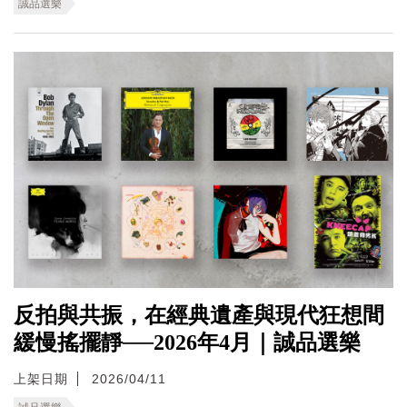
誠品選樂
反拍與共振，在經典遺產與現代狂想間
緩慢搖擺靜──2026年4月｜誠品選樂
上架日期
2026/04/11