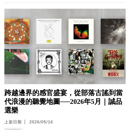
跨越邊界的感官盛宴，從部落古謠到當
代浪漫的聽覺地圖──2026年5月｜誠品
選樂
上架日期
2026/05/16