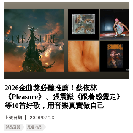
2026金曲獎必聽推薦！蔡依林
《Pleasure》、張震嶽《跟著感覺走》
等10首好歌，用音樂真實做自己
上架日期
2026/07/13
誠品選樂
嚴選商品