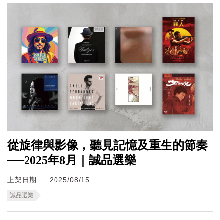
從旋律與影像，聽見記憶及重生的節奏
──2025年8月｜誠品選樂
上架日期
2025/08/15
誠品選樂