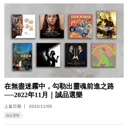
在無盡迷霧中，勾勒出靈魂前進之路
──2022年11月｜誠品選樂
上架日期
2022/11/05
誠品選樂