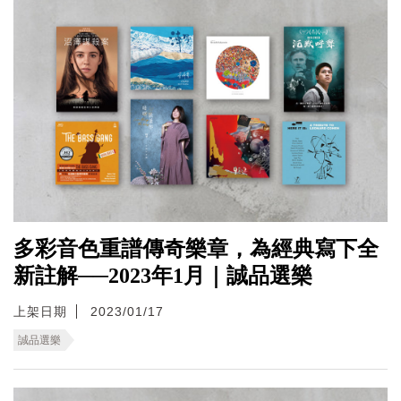
多彩音色重譜傳奇樂章，為經典寫下全
新註解──2023年1月｜誠品選樂
上架日期
2023/01/17
誠品選樂