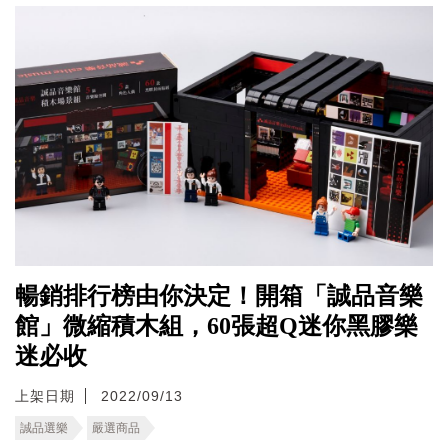
暢銷排行榜由你決定！開箱「誠品音樂
館」微縮積木組，60張超Q迷你黑膠樂
迷必收
上架日期
2022/09/13
誠品選樂
嚴選商品