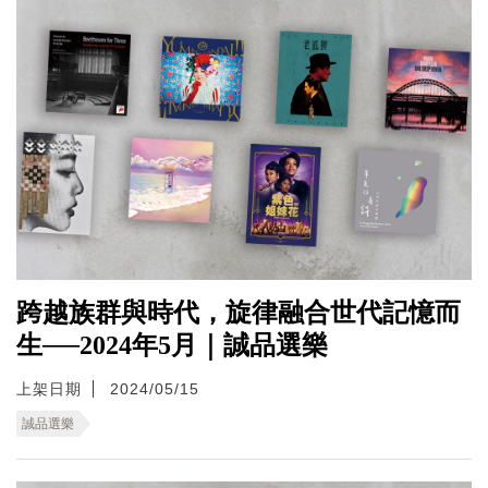
跨越族群與時代，旋律融合世代記憶而
生──2024年5月｜誠品選樂
上架日期
2024/05/15
誠品選樂