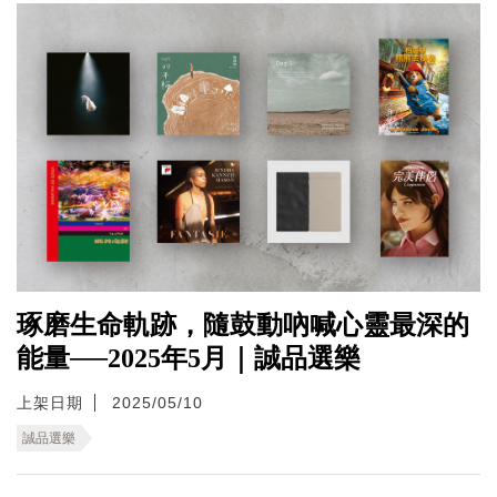
琢磨生命軌跡，隨鼓動吶喊心靈最深的
能量──2025年5月｜誠品選樂
上架日期
2025/05/10
誠品選樂