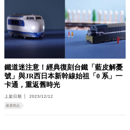
鐵道迷注意！經典復刻台鐵「藍皮解憂
號」與JR西日本新幹線始祖「0 系」一
卡通，重返舊時光
上架日期
2023/12/12
嚴選商品