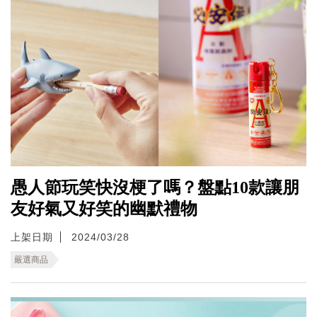
愚人節玩笑快沒梗了嗎？盤點10款讓朋
友好氣又好笑的幽默禮物
上架日期
2024/03/28
嚴選商品