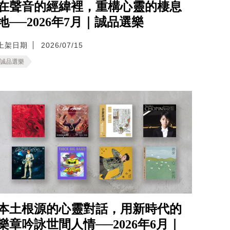
在聲音的經緯裡，重構心靈的棲息
地──2026年7月｜誠品選樂
上架日期
2026/07/15
誠品選樂
本土根源的心靈對話，用新時代的
樂章吟詠世間人情──2026年6月｜