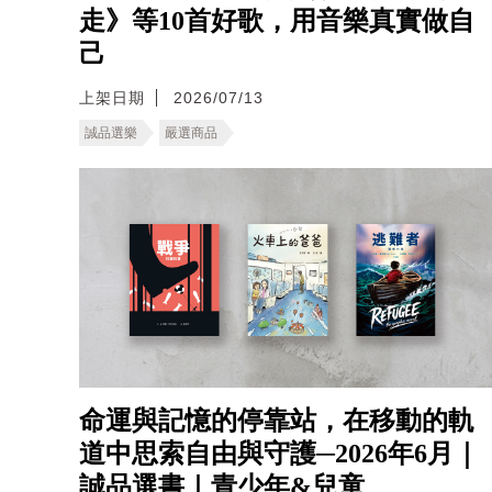
走》等10首好歌，用音樂真實做自
己
上架日期
2026/07/13
誠品選樂
嚴選商品
命運與記憶的停靠站，在移動的軌
道中思索自由與守護─2026年6月｜
誠品選書｜青少年&兒童