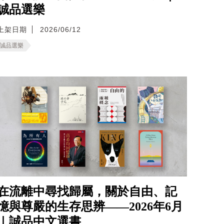
誠品選樂
上架日期
2026/06/12
誠品選樂
在流離中尋找歸屬，關於自由、記
憶與尊嚴的生存思辨——2026年6月
｜誠品中文選書