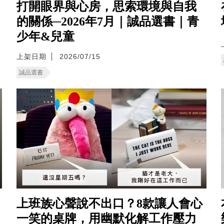
打開眼界與心房，思索環境與自我
的關係─2026年7月｜誠品選書｜青
少年&兒童
上架日期
2026/07/15
誠品選書
上班族心聲說不出口？8款讓人會心
一笑的桌牌，用幽默化解工作壓力