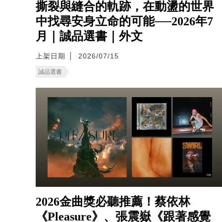
撕裂與縫合的軌跡，在動盪的世界
中找尋安身立命的可能──2026年7
月｜誠品選書｜外文
上架日期
2026/07/15
誠品選書
2026金曲獎必聽推薦！蔡依林
《Pleasure》、張震嶽《跟著感覺