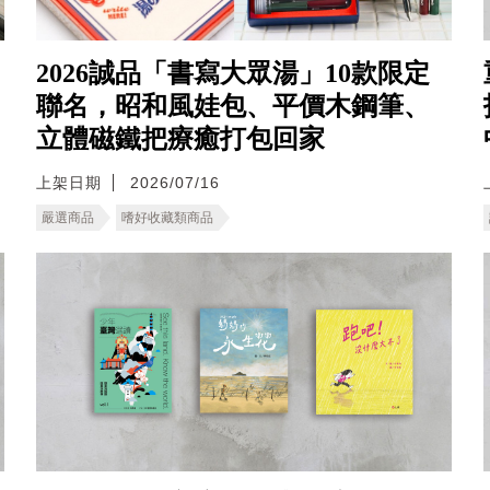
2026誠品「書寫大眾湯」10款限定
聯名，昭和風娃包、平價木鋼筆、
立體磁鐵把療癒打包回家
上架日期
2026/07/16
嚴選商品
嗜好收藏類商品