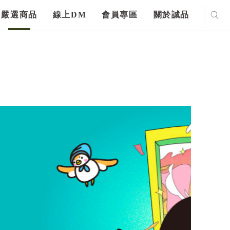
嚴選商品
線上DM
會員專區
關於誠品