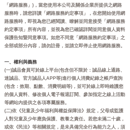
「網路服務」)，當您使用本公司及關係企業所提供之網路
服務時，請您詳讀「網路服務約定事項」，在您開始使用網
路服務時，即視為您已經閱讀、瞭解並同意接受「網路服務
約定事項」所有內容，並視為您已確認詳閱並同意個人資料
保護告知暨同意事項。如您不同意「網路服務約定事項」之
全部或部分內容，請勿註冊，並請立即停止使用網路服務。
一、權利與義務
(一)誠品會員可於線上平台(包含但不限於：誠品線上通路、
迷誠品、官方誠品人APP等)進行個人消費紀錄之帳戶查詢
(包含：效期、點數、消費明細等)，並可於線上即時維護您
的個人資料、修改個人電子報退訂閱、參加指定之線上活動
等網站內提供之各項專屬服務。
(二)依《兒童及少年福利與權益保障法》規定，父母或監護
人對兒童及少年應負保護、教養之責任。若您未滿二十歲，
或依《民法》等相關規定，是未具備完全行為能力之人，須