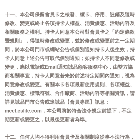
十一、本公司保留會員卡之核發、續卡、停用、註銷及隨時
修改、變更或終止各項持卡人權益、消費優惠、活動內容及
相關服務之權利。持卡人同意本公司對會員卡之「約定條款
暨規則」，得隨時修改或變更，並於修改或變更前之一定期
間，於本公司門市或網站公告或個別通知持卡人後生效，持
卡人同意上述公告可取代個別通知；如持卡人不同意修改或
變更，應以電話或Email通知誠品顧客服務中心，由雙方協
商相關事宜，持卡人同意若未於前述特定期間內通知，視為
同意修改或變更。有關本卡各項最新使用規則、各項權益、
消費優惠、標識符號、合作廠商、活動內容等相關資訊，請
詳見誠品門市公告或迷誠品【會員專區】訊息：
meet.eslite.com，本公司將於符合法令規定前提下，不定
期更新或變更之，以最後更新者為準。
十二、任何人均不得利用會員卡及相關制度從事不法行為，