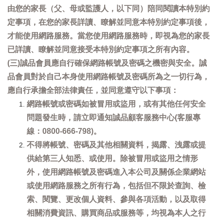
由您的家長（父、母或監護人，以下同）陪同閱讀本特別約
定事項，在您的家長詳讀、瞭解並同意本特別約定事項後，
才能使用網路服務。當您使用網路服務時，即視為您的家長
已詳讀、瞭解並同意接受本特別約定事項之所有內容。
(三)誠品會員應自行確保網路帳號及密碼之機密與安全。誠
品會員對於自己本身使用網路帳號及密碼所為之一切行為，
應自行承擔全部法律責任，並同意遵守以下事項：
網路帳號或密碼如被冒用或盜用，或有其他任何安全
問題發生時，請立即通知誠品顧客服務中心(客服專
線：0800-666-798)。
不得將帳號、密碼及其他相關資料，揭露、洩露或提
供給第三人知悉、或使用。除被冒用或盜用之情形
外，使用網路帳號及密碼進入本公司及關係企業網站
或使用網路服務之所有行為，包括但不限於查詢、檢
索、閱覽、更改個人資料、參與各項活動，以及取得
相關消費資訊、購買商品或服務等，均視為本人之行