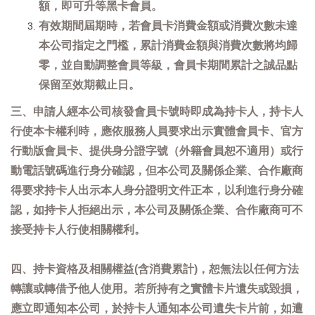
額，即可升等黑卡會員。
有效期間屆期時，若會員卡消費金額或消費次數未達
本公司指定之門檻，累計消費金額與消費次數將均歸
零，並自動調整會員等級，會員卡期間累計之誠品點
保留至效期截止日。
三、申請人經本公司核發會員卡號時即成為持卡人，持卡人
行使本卡權利時，應依服務人員要求出示實體會員卡、官方
行動版會員卡、提供身分證字號（外籍會員恕不適用）或行
動電話號碼進行身分確認，但本公司及關係企業、合作廠商
得要求持卡人出示本人身分證明文件正本，以利進行身分確
認，如持卡人拒絕出示，本公司及關係企業、合作廠商可不
接受持卡人行使相關權利。
四、持卡資格及相關權益(含消費累計)，恕無法以任何方法
轉讓或轉借予他人使用。若所持有之實體卡片遺失或毀損，
應立即通知本公司，於持卡人通知本公司遺失卡片前，如遭