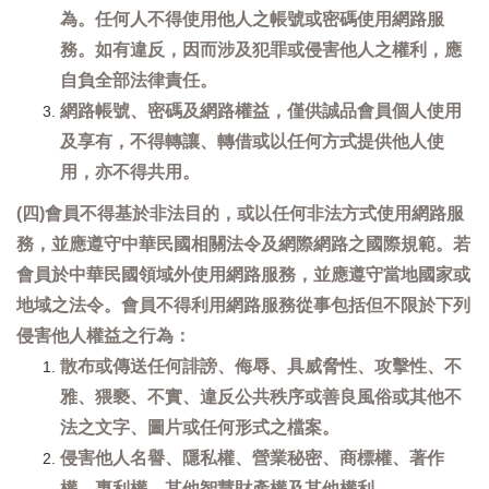
為。任何人不得使用他人之帳號或密碼使用網路服
務。如有違反，因而涉及犯罪或侵害他人之權利，應
自負全部法律責任。
網路帳號、密碼及網路權益，僅供誠品會員個人使用
及享有，不得轉讓、轉借或以任何方式提供他人使
用，亦不得共用。
(四)會員不得基於非法目的，或以任何非法方式使用網路服
務，並應遵守中華民國相關法令及網際網路之國際規範。若
會員於中華民國領域外使用網路服務，並應遵守當地國家或
地域之法令。會員不得利用網路服務從事包括但不限於下列
侵害他人權益之行為：
散布或傳送任何誹謗、侮辱、具威脅性、攻擊性、不
雅、猥褻、不實、違反公共秩序或善良風俗或其他不
法之文字、圖片或任何形式之檔案。
侵害他人名譽、隱私權、營業秘密、商標權、著作
權、專利權、其他智慧財產權及其他權利。