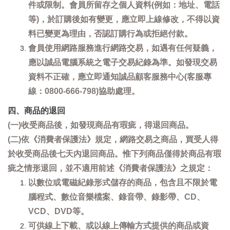
件或限制。會員所留存之個人資料(例如：地址、電話
等)，於訂購後如有變更，應立即上線修改，不得以資
料已變更為理由，否認訂購行為或拒絕付款。
會員使用網路服務進行網路交易，如遇有任何疑義，
應以誠品電腦系統之電子交易紀錄為準。如發現交易
資料不正確，應立即通知誠品顧客服務中心(客服專
線：0800-666-798)協助處理。
四、商品的退回
(一)收受商品後，如發現商品有瑕疵，得退回商品。
(二)依《消費者保護法》規定，網路交易之商品，買受人得
於收受商品後七天內退回商品。惟下列商品僅得於商品有瑕
疵之情形退回，並不適用前述《消費者保護法》之規定：
以數位或電磁紀錄形式儲存的商品，包含且不限於電
腦程式、數位音樂檔案、錄音帶、錄影帶、CD、
VCD、DVD等。
可供線上下載、或以線上傳輸方式提供的商品或資