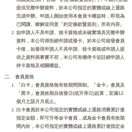
提供完整申辦資料，於本公司指定的實體或線上通路
完成申辦。申請人開始使用本會員卡權益時，即視為
已閱讀、瞭解並同意「約定條款暨規則」所有內容。
如申請人不具申請、核卡資格或未確實填具完整申辦
資料，本公司得拒絕申請或發卡。於本公司核發會員
卡後，如發現申請人不具申請、核卡資格或申請人提
供之資料與事實不符，本公司有權停卡並註銷申請人
持卡資格及相關權益。
二. 會員資格
「白卡」會員資格無有效期間限制。「金卡」會員及
「黑卡」會員效期自核發日(或升等日)起算，至滿12
個月之該月月底止。
白卡會員於本公司指定的實體或線上通路消費累計達
指定金額，即可升等金卡會員，成為金卡會員有效期
間內於，本公司指定的實體或線上通路累計達指定金