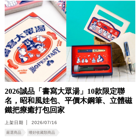
2026誠品「書寫大眾湯」10款限定聯
名，昭和風娃包、平價木鋼筆、立體磁
鐵把療癒打包回家
上架日期
2026/07/16
嚴選商品
嗜好收藏類商品