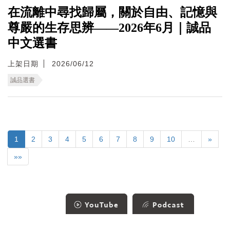
在流離中尋找歸屬，關於自由、記憶與
尊嚴的生存思辨——2026年6月｜誠品
中文選書
上架日期
2026/06/12
誠品選書
1
2
3
4
5
6
7
8
9
10
…
»
»»