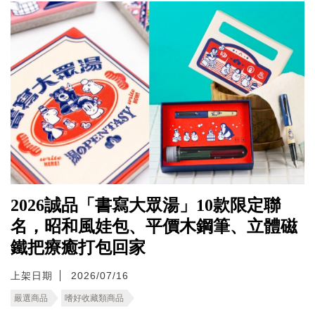
2026誠品「書寫大眾湯」10款限定聯
名，昭和風娃包、平價木鋼筆、立體磁
鐵把療癒打包回家
上架日期
2026/07/16
嚴選商品
嗜好收藏類商品