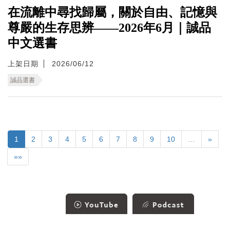
在流離中尋找歸屬，關於自由、記憶與
尊嚴的生存思辨——2026年6月｜誠品
中文選書
上架日期
2026/06/12
誠品選書
1
2
3
4
5
6
7
8
9
10
…
»
»»