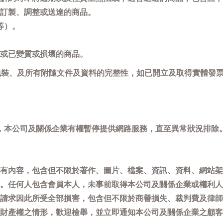
訂製、調整或送達的商品。
等）。
或已變質或損壞的商品。
包裝、及所有附隨文件及資料的完整性，如已開立及取得實體發票
，本公司及關係企業有權暫停提供網路服務，直至異常狀況排除
有內容，包含但不限於著作、圖片、檔案、資訊、資料、網站架
。任何人包含會員本人，未事前取得本公司及關係企業或權利人
請求因此所受全部損害，包含但不限於商譽損失、裁判費及律師
權之情形，歡迎檢舉，並立即通知本公司及關係企業之顧客服務中心(