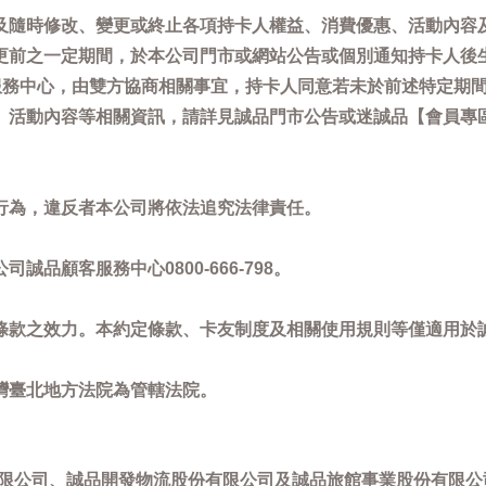
及隨時修改、變更或終止各項持卡人權益、消費優惠、活動內容
更前之一定期間，於本公司門市或網站公告或個別通知持卡人後
客服務中心，由雙方協商相關事宜，持卡人同意若未於前述特定期
動內容等相關資訊，請詳見誠品門市公告或迷誠品【會員專區】訊息：
。
行為，違反者本公司將依法追究法律責任。
品顧客服務中心0800-666-798。
條款之效力。本約定條款、卡友制度及相關使用規則等僅適用於
灣臺北地方法院為管轄法院。
限公司、誠品開發物流股份有限公司及誠品旅館事業股份有限公