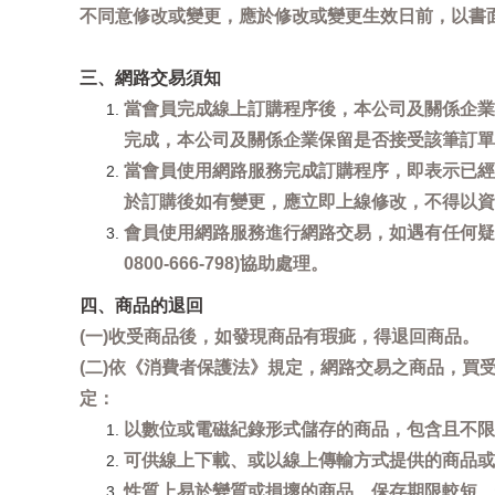
不同意修改或變更，應於修改或變更生效日前，以書
三、網路交易須知
當會員完成線上訂購程序後，本公司及關係企業
完成，本公司及關係企業保留是否接受該筆訂單
當會員使用網路服務完成訂購程序，即表示已經
於訂購後如有變更，應立即上線修改，不得以資
會員使用網路服務進行網路交易，如遇有任何疑
0800-666-798)協助處理。
四、商品的退回
(一)收受商品後，如發現商品有瑕疵，得退回商品。
(二)依《消費者保護法》規定，網路交易之商品，
定：
以數位或電磁紀錄形式儲存的商品，包含且不限
可供線上下載、或以線上傳輸方式提供的商品或
性質上易於變質或損壞的商品、保存期限較短、