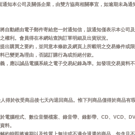
面通知本公司及關係企業，由雙方協商相關事宜，如逾期未為通
將自動經由電子郵件寄給您一封通知信，該通知僅表示本公司及
之權利。會員得在本網站查詢訂單明細及出貨狀況。
提出購買之要約，並同意本條款及網頁上所載明之交易條件或限
料已變更為理由，否認訂購行為或拒絕付款。
義，應以誠品電腦系統之電子交易紀錄為準。如發現交易資料不
買受人得於收受商品後七天內退回商品。惟下列商品僅得於商品有
於電腦程式、數位音樂檔案、錄音帶、錄影帶、CD、VCD、DV
資料。
解約時即將逾期以及性質上無法或不適合退還的商品，包含且不