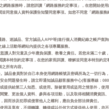
供之網路服務時，請您詳讀「網路服務約定事項」，在您開始使
閱並同意個人資料保護告知暨同意事項。如您不同意「網路服務
通路、迷誠品、官方誠品人APP等)進行個人消費紀錄之帳戶查
之線上活動等網站內提供之各項專屬服務。
母或監護人對兒童及少年應負保護、教養之責任。若您未滿二十歲
閱讀本特別約定事項，在您的家長詳讀、瞭解並同意本特別約定
項之所有內容。
安全。誠品會員對於自己本身使用網路帳號及密碼所為之一切行為
問題發生時，請立即通知誠品顧客服務中心(客服專線：0800-66
或提供給第三人知悉、或使用。除被冒用或盜用之情形外，使用
閱覽、更改個人資料、參與各項活動，以及取得相關消費資訊、
，因而涉及犯罪或侵害他人之權利，應自負全部法律責任。
使用及享有，不得轉讓、轉借或以任何方式提供他人使用，亦不