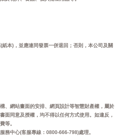
(紙本)，並應連同發票一併退回；否則，本公司及關
。
構、網站畫面的安排、網頁設計等智慧財產權，屬於
書面同意及授權，均不得以任何方式使用。如違反，
費等。
客服專線：0800-666-798)處理。