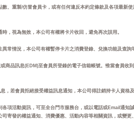
點數、重製/仿冒會員卡，或有任何違反本約定條款及各項最新使
通時，視為無效，本公司有權將卡片收回，避免再次誤用。
生異常情況，本公司有權暫停卡片之消費登錄、兌換功能及查詢
或商品訊息(EDM)至會員所登錄的電子信箱帳號。惟當會員收
訊息，若會員拒絕接受權益訊息通知，本公司得註銷持卡人資格
各項活動資訊，可至全台門市服務台，或以電話或Email通知
公司寄發的權益通知、消費優惠、活動內容等相關資訊，或變更
。