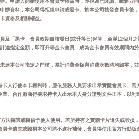
辦。申請人開始使用本會員卡權益時，即視為已閱讀、瞭解並同
申辦資料，本公司得拒絕申請或發卡。於本公司核發會員卡後，
卡資格及相關權益。
員及「黑卡」會員效期自核發日(或升等日)起算，至滿12個月之
計達指定金額，即可升等金卡會員，成為金卡會員有效期間內於
未達本公司指定之門檻，累計消費金額與消費次數將均歸零，並
持卡人行使本卡權利時，應依服務人員要求出示實體會員卡、官
企業、合作廠商得要求持卡人出示本人身分證明文件正本，以利
任何方法轉讓或轉借予他人使用。若所持有之實體卡片遺失或毀損
會員卡遺失或毀損本公司將不進行補發，會員得使用官方行動版