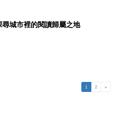
探尋城市裡的閱讀歸屬之地
1
2
»