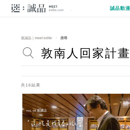
誠品動
迷誠品｜meet eslite
搜尋
共16結果