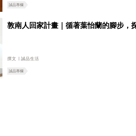
誠品專欄
敦南人回家計畫｜循著葉怡蘭的腳步，
撰文 ∣ 誠品生活
誠品專欄