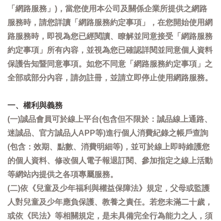
「網路服務」)，當您使用本公司及關係企業所提供之網路
服務時，請您詳讀「網路服務約定事項」，在您開始使用網
路服務時，即視為您已經閱讀、瞭解並同意接受「網路服務
約定事項」所有內容，並視為您已確認詳閱並同意個人資料
保護告知暨同意事項。如您不同意「網路服務約定事項」之
全部或部分內容，請勿註冊，並請立即停止使用網路服務。
一、權利與義務
(一)誠品會員可於線上平台(包含但不限於：誠品線上通路、
迷誠品、官方誠品人APP等)進行個人消費紀錄之帳戶查詢
(包含：效期、點數、消費明細等)，並可於線上即時維護您
的個人資料、修改個人電子報退訂閱、參加指定之線上活動
等網站內提供之各項專屬服務。
(二)依《兒童及少年福利與權益保障法》規定，父母或監護
人對兒童及少年應負保護、教養之責任。若您未滿二十歲，
或依《民法》等相關規定，是未具備完全行為能力之人，須