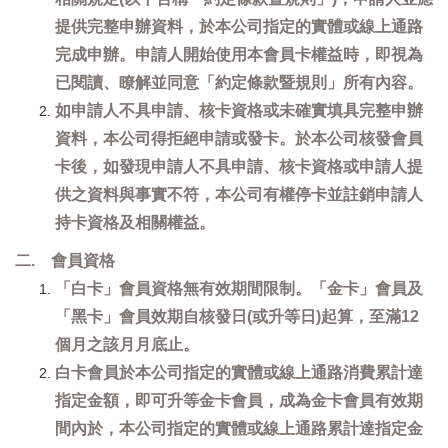
提供完整申辦資料，於本公司指定的實體或線上通路
完成申辦。申請人開始使用本會員卡權益時，即視為
已閱讀、瞭解並同意「約定條款暨規則」所有內容。
如申請人不具申請、核卡資格或未確實填具完整申辦
資料，本公司得拒絕申請或發卡。於本公司核發會員
卡後，如發現申請人不具申請、核卡資格或申請人提
供之資料與事實不符，本公司有權停卡並註銷申請人
持卡資格及相關權益。
二. 會員資格
「白卡」會員資格無有效期間限制。「金卡」會員及
「黑卡」會員效期自核發日(或升等日)起算，至滿12
個月之該月月底止。
白卡會員於本公司指定的實體或線上通路消費累計達
指定金額，即可升等金卡會員，成為金卡會員有效期
間內於，本公司指定的實體或線上通路累計達指定金