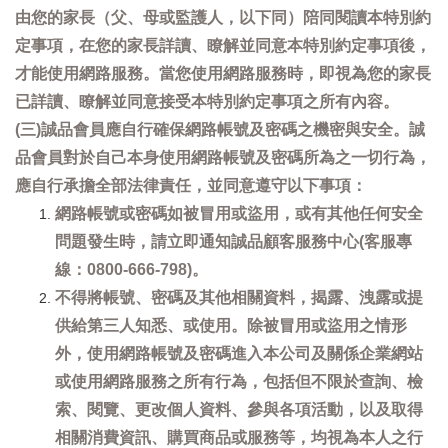
由您的家長（父、母或監護人，以下同）陪同閱讀本特別約
定事項，在您的家長詳讀、瞭解並同意本特別約定事項後，
才能使用網路服務。當您使用網路服務時，即視為您的家長
已詳讀、瞭解並同意接受本特別約定事項之所有內容。
(三)誠品會員應自行確保網路帳號及密碼之機密與安全。誠
品會員對於自己本身使用網路帳號及密碼所為之一切行為，
應自行承擔全部法律責任，並同意遵守以下事項：
網路帳號或密碼如被冒用或盜用，或有其他任何安全
問題發生時，請立即通知誠品顧客服務中心(客服專
線：0800-666-798)。
不得將帳號、密碼及其他相關資料，揭露、洩露或提
供給第三人知悉、或使用。除被冒用或盜用之情形
外，使用網路帳號及密碼進入本公司及關係企業網站
或使用網路服務之所有行為，包括但不限於查詢、檢
索、閱覽、更改個人資料、參與各項活動，以及取得
相關消費資訊、購買商品或服務等，均視為本人之行