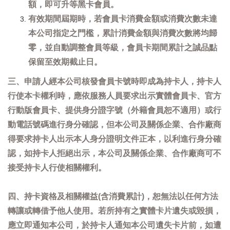
額，即可升等黑卡會員。
有效期間屆期時，若會員卡消費金額或消費次數未達
本公司指定之門檻，累計消費金額與消費次數將均歸
零，並自動調整會員等級，會員卡期間累計之誠品點
保留至效期截止日。
三、申請人經本公司核發會員卡號時即成為持卡人，持卡人
行使本卡權利時，應依服務人員要求出示實體會員卡、官方
行動版會員卡、提供身分證字號（外籍會員恕不適用）或行
動電話號碼進行身分確認，但本公司及關係企業、合作廠商
得要求持卡人出示本人身分證明文件正本，以利進行身分確
認，如持卡人拒絕出示，本公司及關係企業、合作廠商可不
接受持卡人行使相關權利。
四、持卡資格及相關權益(含消費累計)，恕無法以任何方法
轉讓或轉借予他人使用。若所持有之實體卡片遺失或毀損，
應立即通知本公司，於持卡人通知本公司遺失卡片前，如遭