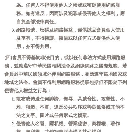
為。任何人不得使用他人之帳號或密碼使用網路服
務。如有違反，因而涉及犯罪或侵害他人之權利，應
自負全部法律責任。
網路帳號、密碼及網路權益，僅供誠品會員個人使用
及享有，不得轉讓、轉借或以任何方式提供他人使
用，亦不得共用。
(四)會員不得基於非法目的，或以任何非法方式使用網路服
務，並應遵守中華民國相關法令及網際網路之國際規範。若
會員於中華民國領域外使用網路服務，並應遵守當地國家或
地域之法令。會員不得利用網路服務從事包括但不限於下列
侵害他人權益之行為：
散布或傳送任何誹謗、侮辱、具威脅性、攻擊性、不
雅、猥褻、不實、違反公共秩序或善良風俗或其他不
法之文字、圖片或任何形式之檔案。
侵害他人名譽、隱私權、營業秘密、商標權、著作
權、專利權、其他智慧財產權及其他權利。