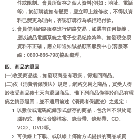
件或限制。會員所留存之個人資料(例如：地址、電話
等)，於訂購後如有變更，應立即上線修改，不得以資
料已變更為理由，否認訂購行為或拒絕付款。
會員使用網路服務進行網路交易，如遇有任何疑義，
應以誠品電腦系統之電子交易紀錄為準。如發現交易
資料不正確，應立即通知誠品顧客服務中心(客服專
線：0800-666-798)協助處理。
四、商品的退回
(一)收受商品後，如發現商品有瑕疵，得退回商品。
(二)依《消費者保護法》規定，網路交易之商品，買受人得
於收受商品後七天內退回商品。惟下列商品僅得於商品有瑕
疵之情形退回，並不適用前述《消費者保護法》之規定：
以數位或電磁紀錄形式儲存的商品，包含且不限於電
腦程式、數位音樂檔案、錄音帶、錄影帶、CD、
VCD、DVD等。
可供線上下載、或以線上傳輸方式提供的商品或資