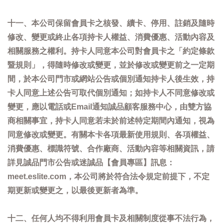
十一、本公司保留會員卡之核發、續卡、停用、註銷及隨時
修改、變更或終止各項持卡人權益、消費優惠、活動內容及
相關服務之權利。持卡人同意本公司對會員卡之「約定條款
暨規則」，得隨時修改或變更，並於修改或變更前之一定期
間，於本公司門市或網站公告或個別通知持卡人後生效，持
卡人同意上述公告可取代個別通知；如持卡人不同意修改或
變更，應以電話或Email通知誠品顧客服務中心，由雙方協
商相關事宜，持卡人同意若未於前述特定期間內通知，視為
同意修改或變更。有關本卡各項最新使用規則、各項權益、
消費優惠、標識符號、合作廠商、活動內容等相關資訊，請
詳見誠品門市公告或迷誠品【會員專區】訊息：
meet.eslite.com，本公司將於符合法令規定前提下，不定
期更新或變更之，以最後更新者為準。
十二、任何人均不得利用會員卡及相關制度從事不法行為，