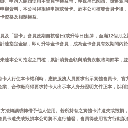
辦。申請人開始使用本會員卡權益時，即視為已閱讀、瞭解並同
申辦資料，本公司得拒絕申請或發卡。於本公司核發會員卡後，
卡資格及相關權益。
員及「黑卡」會員效期自核發日(或升等日)起算，至滿12個月之
計達指定金額，即可升等金卡會員，成為金卡會員有效期間內於
未達本公司指定之門檻，累計消費金額與消費次數將均歸零，並
持卡人行使本卡權利時，應依服務人員要求出示實體會員卡、官
企業、合作廠商得要求持卡人出示本人身分證明文件正本，以利
任何方法轉讓或轉借予他人使用。若所持有之實體卡片遺失或毀損
會員卡遺失或毀損本公司將不進行補發，會員得使用官方行動版