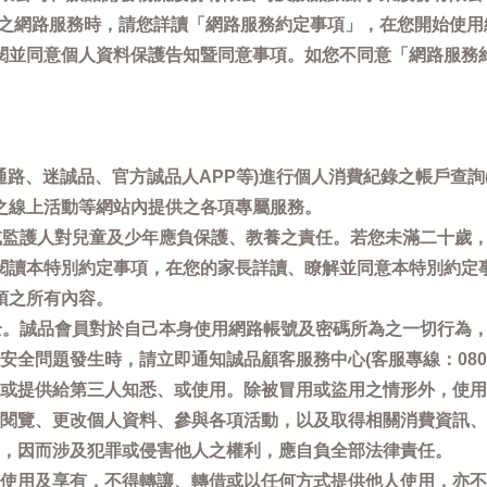
供之網路服務時，請您詳讀「網路服務約定事項」，在您開始使
閱並同意個人資料保護告知暨同意事項。如您不同意「網路服務
通路、迷誠品、官方誠品人APP等)進行個人消費紀錄之帳戶查
之線上活動等網站內提供之各項專屬服務。
母或監護人對兒童及少年應負保護、教養之責任。若您未滿二十歲
閱讀本特別約定事項，在您的家長詳讀、瞭解並同意本特別約定
項之所有內容。
安全。誠品會員對於自己本身使用網路帳號及密碼所為之一切行為
問題發生時，請立即通知誠品顧客服務中心(客服專線：0800-66
或提供給第三人知悉、或使用。除被冒用或盜用之情形外，使用
閱覽、更改個人資料、參與各項活動，以及取得相關消費資訊、
，因而涉及犯罪或侵害他人之權利，應自負全部法律責任。
使用及享有，不得轉讓、轉借或以任何方式提供他人使用，亦不