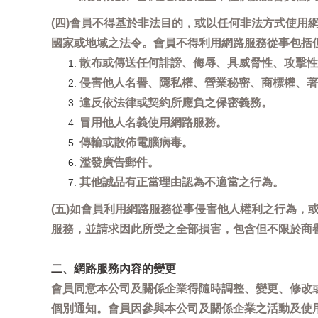
(四)會員不得基於非法目的，或以任何非法方式使
國家或地域之法令。會員不得利用網路服務從事包括
散布或傳送任何誹謗、侮辱、具威脅性、攻擊性
侵害他人名譽、隱私權、營業秘密、商標權、著
違反依法律或契約所應負之保密義務。
冒用他人名義使用網路服務。
傳輸或散佈電腦病毒。
濫發廣告郵件。
其他誠品有正當理由認為不適當之行為。
(五)如會員利用網路服務從事侵害他人權利之行為
服務，並請求因此所受之全部損害，包含但不限於商
二、網路服務內容的變更
會員同意本公司及關係企業得隨時調整、變更、修改
個別通知。會員因參與本公司及關係企業之活動及使