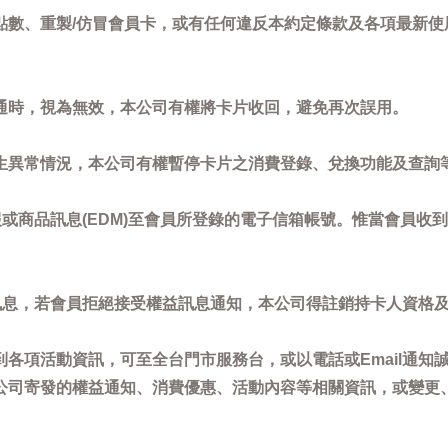
點數、重製/仿冒會員卡，或有任何違反本約定條款及各項最新使
通時，視為無效，本公司有權將卡片收回，避免再次誤用。
生異常情況，本公司有權暫停卡片之消費登錄、兌換功能及查詢
或商品訊息(EDM)至會員所登錄的電子信箱帳號。惟當會員收
訊息，若會員拒絕接受權益訊息通知，本公司得註銷持卡人資格
各項活動資訊，可至全台門市服務台，或以電話或Email通知
公司寄發的權益通知、消費優惠、活動內容等相關資訊，或變更
。