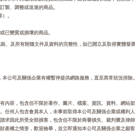
訂製、調整或送達的商品。
等）。
或已變質或損壞的商品。
包裝、及所有附隨文件及資料的完整性，如已開立及取得實體發票
，本公司及關係企業有權暫停提供網路服務，直至異常狀況排除
有內容，包含但不限於著作、圖片、檔案、資訊、資料、網站架
。任何人包含會員本人，未事前取得本公司及關係企業或權利人
請求因此所受全部損害，包含但不限於商譽損失、裁判費及律師
權之情形，歡迎檢舉，並立即通知本公司及關係企業之顧客服務中心(