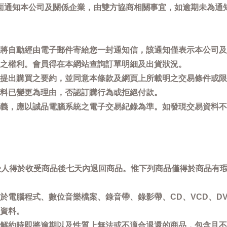
面通知本公司及關係企業，由雙方協商相關事宜，如逾期未為通
將自動經由電子郵件寄給您一封通知信，該通知僅表示本公司及
之權利。會員得在本網站查詢訂單明細及出貨狀況。
提出購買之要約，並同意本條款及網頁上所載明之交易條件或限
料已變更為理由，否認訂購行為或拒絕付款。
義，應以誠品電腦系統之電子交易紀錄為準。如發現交易資料不
買受人得於收受商品後七天內退回商品。惟下列商品僅得於商品有
於電腦程式、數位音樂檔案、錄音帶、錄影帶、CD、VCD、DV
資料。
解約時即將逾期以及性質上無法或不適合退還的商品，包含且不