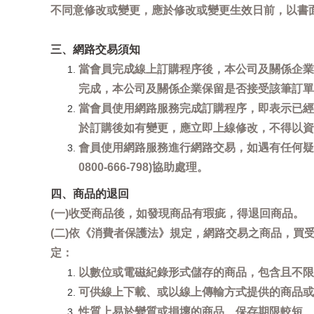
不同意修改或變更，應於修改或變更生效日前，以書
三、網路交易須知
當會員完成線上訂購程序後，本公司及關係企業
完成，本公司及關係企業保留是否接受該筆訂單
當會員使用網路服務完成訂購程序，即表示已經
於訂購後如有變更，應立即上線修改，不得以資
會員使用網路服務進行網路交易，如遇有任何疑
0800-666-798)協助處理。
四、商品的退回
(一)收受商品後，如發現商品有瑕疵，得退回商品。
(二)依《消費者保護法》規定，網路交易之商品，
定：
以數位或電磁紀錄形式儲存的商品，包含且不限
可供線上下載、或以線上傳輸方式提供的商品或
性質上易於變質或損壞的商品、保存期限較短、