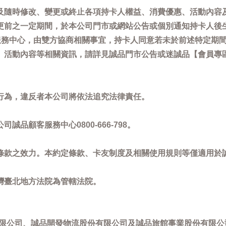
及隨時修改、變更或終止各項持卡人權益、消費優惠、活動內容
更前之一定期間，於本公司門市或網站公告或個別通知持卡人後
客服務中心，由雙方協商相關事宜，持卡人同意若未於前述特定期
動內容等相關資訊，請詳見誠品門市公告或迷誠品【會員專區】訊息：
。
行為，違反者本公司將依法追究法律責任。
品顧客服務中心0800-666-798。
條款之效力。本約定條款、卡友制度及相關使用規則等僅適用於
灣臺北地方法院為管轄法院。
限公司、誠品開發物流股份有限公司及誠品旅館事業股份有限公