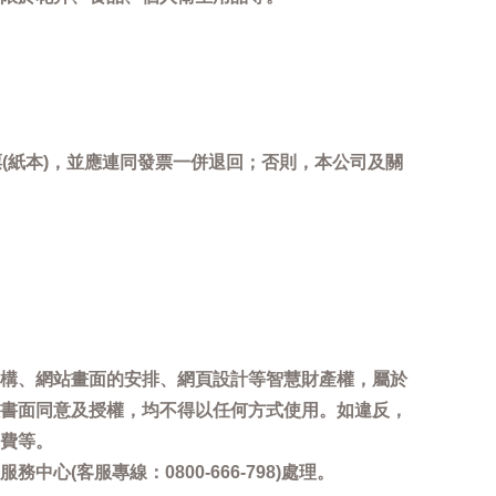
(紙本)，並應連同發票一併退回；否則，本公司及關
。
構、網站畫面的安排、網頁設計等智慧財產權，屬於
書面同意及授權，均不得以任何方式使用。如違反，
費等。
客服專線：0800-666-798)處理。