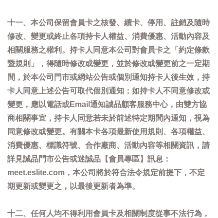
十一、本公司保留會員卡之核發、續卡、停用、註銷及隨時
修改、變更或終止各項持卡人權益、消費優惠、活動內容及
相關服務之權利。持卡人同意本公司對會員卡之「約定條款
暨規則」，得隨時修改或變更，並於修改或變更前之一定期
間，於本公司門市或網站公告或個別通知持卡人後生效，持
卡人同意上述公告可取代個別通知；如持卡人不同意修改或
變更，應以電話或Email通知誠品顧客服務中心，由雙方協
商相關事宜，持卡人同意若未於前述特定期間內通知，視為
同意修改或變更。有關本卡各項最新使用規則、各項權益、
消費優惠、標識符號、合作廠商、活動內容等相關資訊，請
詳見誠品門市公告或迷誠品【會員專區】訊息：
meet.eslite.com，本公司將於符合法令規定前提下，不定
期更新或變更之，以最後更新者為準。
十二、任何人均不得利用會員卡及相關制度從事不法行為，