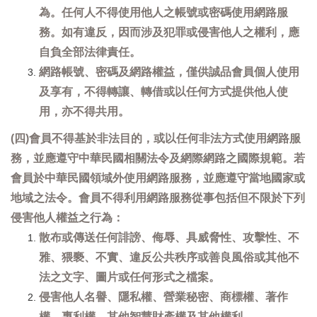
為。任何人不得使用他人之帳號或密碼使用網路服
務。如有違反，因而涉及犯罪或侵害他人之權利，應
自負全部法律責任。
網路帳號、密碼及網路權益，僅供誠品會員個人使用
及享有，不得轉讓、轉借或以任何方式提供他人使
用，亦不得共用。
(四)會員不得基於非法目的，或以任何非法方式使用網路服
務，並應遵守中華民國相關法令及網際網路之國際規範。若
會員於中華民國領域外使用網路服務，並應遵守當地國家或
地域之法令。會員不得利用網路服務從事包括但不限於下列
侵害他人權益之行為：
散布或傳送任何誹謗、侮辱、具威脅性、攻擊性、不
雅、猥褻、不實、違反公共秩序或善良風俗或其他不
法之文字、圖片或任何形式之檔案。
侵害他人名譽、隱私權、營業秘密、商標權、著作
權、專利權、其他智慧財產權及其他權利。