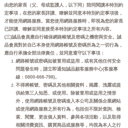
由您的家長（父、母或監護人，以下同）陪同閱讀本特別約
定事項，在您的家長詳讀、瞭解並同意本特別約定事項後，
才能使用網路服務。當您使用網路服務時，即視為您的家長
已詳讀、瞭解並同意接受本特別約定事項之所有內容。
(三)誠品會員應自行確保網路帳號及密碼之機密與安全。誠
品會員對於自己本身使用網路帳號及密碼所為之一切行為，
應自行承擔全部法律責任，並同意遵守以下事項：
網路帳號或密碼如被冒用或盜用，或有其他任何安全
問題發生時，請立即通知誠品顧客服務中心(客服專
線：0800-666-798)。
不得將帳號、密碼及其他相關資料，揭露、洩露或提
供給第三人知悉、或使用。除被冒用或盜用之情形
外，使用網路帳號及密碼進入本公司及關係企業網站
或使用網路服務之所有行為，包括但不限於查詢、檢
索、閱覽、更改個人資料、參與各項活動，以及取得
相關消費資訊、購買商品或服務等，均視為本人之行