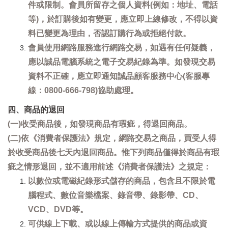
件或限制。會員所留存之個人資料(例如：地址、電話
等)，於訂購後如有變更，應立即上線修改，不得以資
料已變更為理由，否認訂購行為或拒絕付款。
會員使用網路服務進行網路交易，如遇有任何疑義，
應以誠品電腦系統之電子交易紀錄為準。如發現交易
資料不正確，應立即通知誠品顧客服務中心(客服專
線：0800-666-798)協助處理。
四、商品的退回
(一)收受商品後，如發現商品有瑕疵，得退回商品。
(二)依《消費者保護法》規定，網路交易之商品，買受人得
於收受商品後七天內退回商品。惟下列商品僅得於商品有瑕
疵之情形退回，並不適用前述《消費者保護法》之規定：
以數位或電磁紀錄形式儲存的商品，包含且不限於電
腦程式、數位音樂檔案、錄音帶、錄影帶、CD、
VCD、DVD等。
可供線上下載、或以線上傳輸方式提供的商品或資