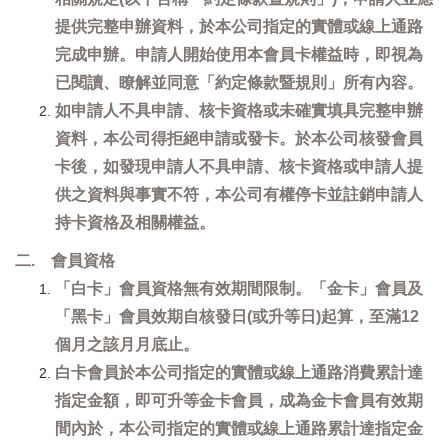
提供完整申辦資料，於本公司指定的實體或線上通路
完成申辦。申請人開始使用本會員卡權益時，即視為
已閱讀、瞭解並同意「約定條款暨規則」所有內容。
如申請人不具申請、核卡資格或未確實填具完整申辦
資料，本公司得拒絕申請或發卡。於本公司核發會員
卡後，如發現申請人不具申請、核卡資格或申請人提
供之資料與事實不符，本公司有權停卡並註銷申請人
持卡資格及相關權益。
二. 會員資格
「白卡」會員資格無有效期間限制。「金卡」會員及
「黑卡」會員效期自核發日(或升等日)起算，至滿12
個月之該月月底止。
白卡會員於本公司指定的實體或線上通路消費累計達
指定金額，即可升等金卡會員，成為金卡會員有效期
間內於，本公司指定的實體或線上通路累計達指定金