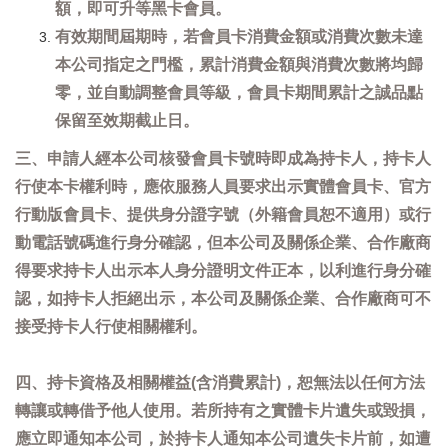
額，即可升等黑卡會員。
有效期間屆期時，若會員卡消費金額或消費次數未達
本公司指定之門檻，累計消費金額與消費次數將均歸
零，並自動調整會員等級，會員卡期間累計之誠品點
保留至效期截止日。
三、申請人經本公司核發會員卡號時即成為持卡人，持卡人
行使本卡權利時，應依服務人員要求出示實體會員卡、官方
行動版會員卡、提供身分證字號（外籍會員恕不適用）或行
動電話號碼進行身分確認，但本公司及關係企業、合作廠商
得要求持卡人出示本人身分證明文件正本，以利進行身分確
認，如持卡人拒絕出示，本公司及關係企業、合作廠商可不
接受持卡人行使相關權利。
四、持卡資格及相關權益(含消費累計)，恕無法以任何方法
轉讓或轉借予他人使用。若所持有之實體卡片遺失或毀損，
應立即通知本公司，於持卡人通知本公司遺失卡片前，如遭