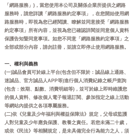
「網路服務」)，當您使用本公司及關係企業所提供之網路
服務時，請您詳讀「網路服務約定事項」，在您開始使用網
路服務時，即視為您已經閱讀、瞭解並同意接受「網路服務
約定事項」所有內容，並視為您已確認詳閱並同意個人資料
保護告知暨同意事項。如您不同意「網路服務約定事項」之
全部或部分內容，請勿註冊，並請立即停止使用網路服務。
一、權利與義務
(一)誠品會員可於線上平台(包含但不限於：誠品線上通路、
迷誠品、官方誠品人APP等)進行個人消費紀錄之帳戶查詢
(包含：效期、點數、消費明細等)，並可於線上即時維護您
的個人資料、修改個人電子報退訂閱、參加指定之線上活動
等網站內提供之各項專屬服務。
(二)依《兒童及少年福利與權益保障法》規定，父母或監護
人對兒童及少年應負保護、教養之責任。若您未滿二十歲，
或依《民法》等相關規定，是未具備完全行為能力之人，須