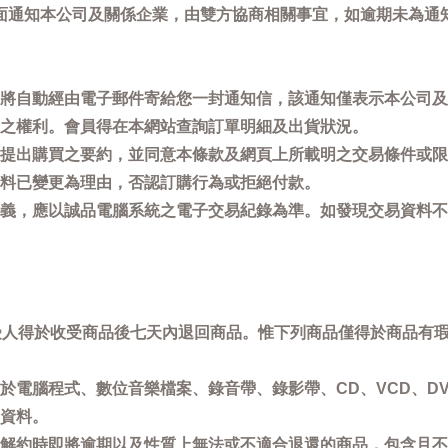
面通知本公司及關係企業，由雙方協商相關事宜，如逾期未為通
將自動經由電子郵件寄給您一封通知信，該通知僅表示本公司及
之權利。會員得在本網站查詢訂單明細及出貨狀況。
提出購買之要約，並同意本條款及網頁上所載明之交易條件或限
料已變更為理由，否認訂購行為或拒絕付款。
義，應以誠品電腦系統之電子交易紀錄為準。如發現交易資料不
買受人得於收受商品後七天內退回商品。惟下列商品僅得於商品有
於電腦程式、數位音樂檔案、錄音帶、錄影帶、CD、VCD、DV
資料。
解約時即將逾期以及性質上無法或不適合退還的商品，包含且不