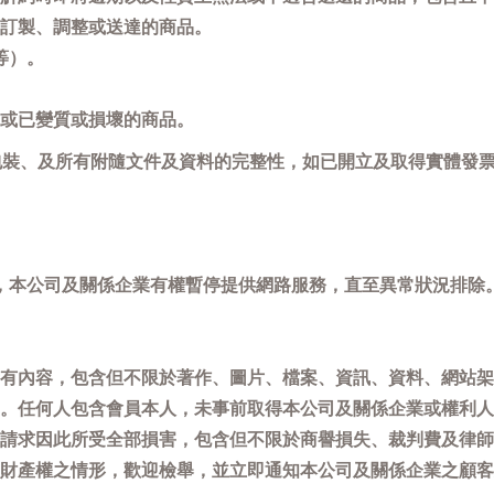
訂製、調整或送達的商品。
等）。
或已變質或損壞的商品。
包裝、及所有附隨文件及資料的完整性，如已開立及取得實體發票
，本公司及關係企業有權暫停提供網路服務，直至異常狀況排除
有內容，包含但不限於著作、圖片、檔案、資訊、資料、網站架
。任何人包含會員本人，未事前取得本公司及關係企業或權利人
請求因此所受全部損害，包含但不限於商譽損失、裁判費及律師
權之情形，歡迎檢舉，並立即通知本公司及關係企業之顧客服務中心(