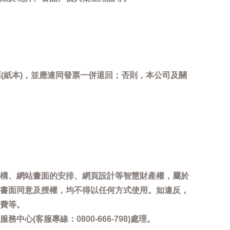
(紙本)，並應連同發票一併退回；否則，本公司及關
。
構、網站畫面的安排、網頁設計等智慧財產權，屬於
書面同意及授權，均不得以任何方式使用。如違反，
費等。
客服專線：0800-666-798)處理。