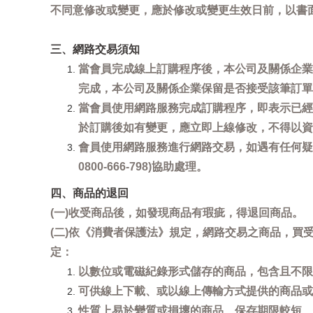
不同意修改或變更，應於修改或變更生效日前，以書
三、網路交易須知
當會員完成線上訂購程序後，本公司及關係企業
完成，本公司及關係企業保留是否接受該筆訂單
當會員使用網路服務完成訂購程序，即表示已經
於訂購後如有變更，應立即上線修改，不得以資
會員使用網路服務進行網路交易，如遇有任何疑
0800-666-798)協助處理。
四、商品的退回
(一)收受商品後，如發現商品有瑕疵，得退回商品。
(二)依《消費者保護法》規定，網路交易之商品，
定：
以數位或電磁紀錄形式儲存的商品，包含且不限
可供線上下載、或以線上傳輸方式提供的商品或
性質上易於變質或損壞的商品、保存期限較短、