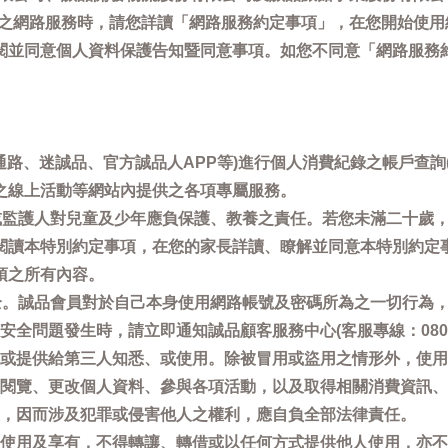
供之網路服務時，請您詳讀「網路服務約定事項」，在您開始使
閱並同意個人資料保護告知暨同意事項。如您不同意「網路服務
通路、迷誠品、官方誠品人APP等)進行個人消費紀錄之帳戶查
之線上活動等網站內提供之各項專屬服務。
母或監護人對兒童及少年應負保護、教養之責任。若您未滿二十歲
閱讀本特別約定事項，在您的家長詳讀、瞭解並同意本特別約定
項之所有內容。
安全。誠品會員對於自己本身使用網路帳號及密碼所為之一切行為
問題發生時，請立即通知誠品顧客服務中心(客服專線：0800-66
或提供給第三人知悉、或使用。除被冒用或盜用之情形外，使用
閱覽、更改個人資料、參與各項活動，以及取得相關消費資訊、
，因而涉及犯罪或侵害他人之權利，應自負全部法律責任。
使用及享有，不得轉讓、轉借或以任何方式提供他人使用，亦不