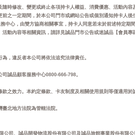
及隨時修改、變更或終止各項持卡人權益、消費優惠、活動內容
更前之一定期間，於本公司門市或網站公告或個別通知持卡人後
客服務中心，由雙方協商相關事宜，持卡人同意若未於前述特定期
動內容等相關資訊，請詳見誠品門市公告或迷誠品【會員專區】訊息：
。
行為，違反者本公司將依法追究法律責任。
品顧客服務中心0800-666-798。
條款之效力。本約定條款、卡友制度及相關使用規則等僅適用於
灣臺北地方法院為管轄法院。
限公司、誠品開發物流股份有限公司及誠品旅館事業股份有限公