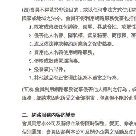
(四)會員不得基於非法目的，或以任何非法方式使
國家或地域之法令。會員不得利用網路服務從事包括
散布或傳送任何誹謗、侮辱、具威脅性、攻擊性
侵害他人名譽、隱私權、營業秘密、商標權、著
違反依法律或契約所應負之保密義務。
冒用他人名義使用網路服務。
傳輸或散佈電腦病毒。
濫發廣告郵件。
其他誠品有正當理由認為不適當之行為。
(五)如會員利用網路服務從事侵害他人權利之行為
服務，並請求因此所受之全部損害，包含但不限於商
二、網路服務內容的變更
會員同意本公司及關係企業得隨時調整、變更、修改
個別通知。會員因參與本公司及關係企業之活動及使