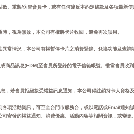
點數、重製/仿冒會員卡，或有任何違反本約定條款及各項最新使
通時，視為無效，本公司有權將卡片收回，避免再次誤用。
生異常情況，本公司有權暫停卡片之消費登錄、兌換功能及查詢
或商品訊息(EDM)至會員所登錄的電子信箱帳號。惟當會員收
訊息，若會員拒絕接受權益訊息通知，本公司得註銷持卡人資格
各項活動資訊，可至全台門市服務台，或以電話或Email通知
公司寄發的權益通知、消費優惠、活動內容等相關資訊，或變更
。