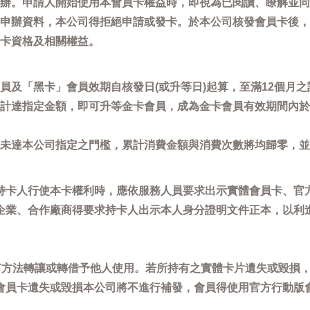
辦。申請人開始使用本會員卡權益時，即視為已閱讀、瞭解並同
申辦資料，本公司得拒絕申請或發卡。於本公司核發會員卡後，
卡資格及相關權益。
員及「黑卡」會員效期自核發日(或升等日)起算，至滿12個月之
計達指定金額，即可升等金卡會員，成為金卡會員有效期間內於
未達本公司指定之門檻，累計消費金額與消費次數將均歸零，並
持卡人行使本卡權利時，應依服務人員要求出示實體會員卡、官
企業、合作廠商得要求持卡人出示本人身分證明文件正本，以利
任何方法轉讓或轉借予他人使用。若所持有之實體卡片遺失或毀損
會員卡遺失或毀損本公司將不進行補發，會員得使用官方行動版