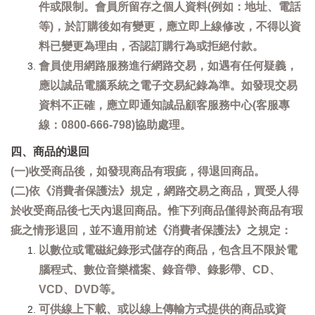
件或限制。會員所留存之個人資料(例如：地址、電話
等)，於訂購後如有變更，應立即上線修改，不得以資
料已變更為理由，否認訂購行為或拒絕付款。
會員使用網路服務進行網路交易，如遇有任何疑義，
應以誠品電腦系統之電子交易紀錄為準。如發現交易
資料不正確，應立即通知誠品顧客服務中心(客服專
線：0800-666-798)協助處理。
四、商品的退回
(一)收受商品後，如發現商品有瑕疵，得退回商品。
(二)依《消費者保護法》規定，網路交易之商品，買受人得
於收受商品後七天內退回商品。惟下列商品僅得於商品有瑕
疵之情形退回，並不適用前述《消費者保護法》之規定：
以數位或電磁紀錄形式儲存的商品，包含且不限於電
腦程式、數位音樂檔案、錄音帶、錄影帶、CD、
VCD、DVD等。
可供線上下載、或以線上傳輸方式提供的商品或資