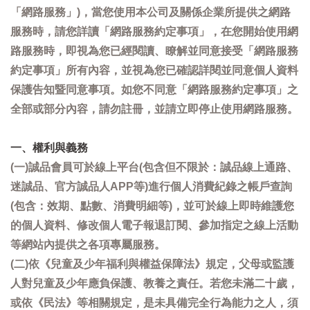
「網路服務」)，當您使用本公司及關係企業所提供之網路
服務時，請您詳讀「網路服務約定事項」，在您開始使用網
路服務時，即視為您已經閱讀、瞭解並同意接受「網路服務
約定事項」所有內容，並視為您已確認詳閱並同意個人資料
保護告知暨同意事項。如您不同意「網路服務約定事項」之
全部或部分內容，請勿註冊，並請立即停止使用網路服務。
一、權利與義務
(一)誠品會員可於線上平台(包含但不限於：誠品線上通路、
迷誠品、官方誠品人APP等)進行個人消費紀錄之帳戶查詢
(包含：效期、點數、消費明細等)，並可於線上即時維護您
的個人資料、修改個人電子報退訂閱、參加指定之線上活動
等網站內提供之各項專屬服務。
(二)依《兒童及少年福利與權益保障法》規定，父母或監護
人對兒童及少年應負保護、教養之責任。若您未滿二十歲，
或依《民法》等相關規定，是未具備完全行為能力之人，須