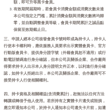
額，即可升等黑卡會員。
有效期間屆期時，若會員卡消費金額或消費次數未達
本公司指定之門檻，累計消費金額與消費次數將均歸
零，並自動調整會員等級，會員卡期間累計之誠品點
保留至效期截止日。
三、申請人經本公司核發會員卡號時即成為持卡人，持卡人
行使本卡權利時，應依服務人員要求出示實體會員卡、官方
行動版會員卡、提供身分證字號（外籍會員恕不適用）或行
動電話號碼進行身分確認，但本公司及關係企業、合作廠商
得要求持卡人出示本人身分證明文件正本，以利進行身分確
認，如持卡人拒絕出示，本公司及關係企業、合作廠商可不
接受持卡人行使相關權利。
四、持卡資格及相關權益(含消費累計)，恕無法以任何方法
轉讓或轉借予他人使用。若所持有之實體卡片遺失或毀損，
應立即通知本公司，於持卡人通知本公司遺失卡片前，如遭