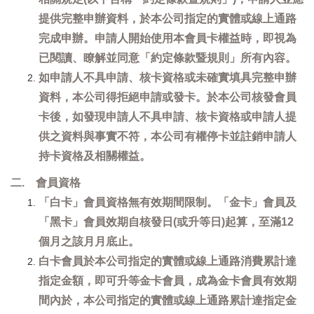
提供完整申辦資料，於本公司指定的實體或線上通路
完成申辦。申請人開始使用本會員卡權益時，即視為
已閱讀、瞭解並同意「約定條款暨規則」所有內容。
如申請人不具申請、核卡資格或未確實填具完整申辦
資料，本公司得拒絕申請或發卡。於本公司核發會員
卡後，如發現申請人不具申請、核卡資格或申請人提
供之資料與事實不符，本公司有權停卡並註銷申請人
持卡資格及相關權益。
二. 會員資格
「白卡」會員資格無有效期間限制。「金卡」會員及
「黑卡」會員效期自核發日(或升等日)起算，至滿12
個月之該月月底止。
白卡會員於本公司指定的實體或線上通路消費累計達
指定金額，即可升等金卡會員，成為金卡會員有效期
間內於，本公司指定的實體或線上通路累計達指定金