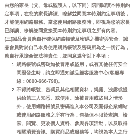
由您的家長（父、母或監護人，以下同）陪同閱讀本特別約
定事項，在您的家長詳讀、瞭解並同意本特別約定事項後，
才能使用網路服務。當您使用網路服務時，即視為您的家長
已詳讀、瞭解並同意接受本特別約定事項之所有內容。
(三)誠品會員應自行確保網路帳號及密碼之機密與安全。誠
品會員對於自己本身使用網路帳號及密碼所為之一切行為，
應自行承擔全部法律責任，並同意遵守以下事項：
網路帳號或密碼如被冒用或盜用，或有其他任何安全
問題發生時，請立即通知誠品顧客服務中心(客服專
線：0800-666-798)。
不得將帳號、密碼及其他相關資料，揭露、洩露或提
供給第三人知悉、或使用。除被冒用或盜用之情形
外，使用網路帳號及密碼進入本公司及關係企業網站
或使用網路服務之所有行為，包括但不限於查詢、檢
索、閱覽、更改個人資料、參與各項活動，以及取得
相關消費資訊、購買商品或服務等，均視為本人之行