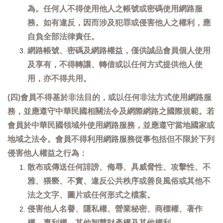
為。任何人不得使用他人之帳號或密碼使用網路服
務。如有違反，因而涉及犯罪或侵害他人之權利，應
自負全部法律責任。
網路帳號、密碼及網路權益，僅供誠品會員個人使用
及享有，不得轉讓、轉借或以任何方式提供他人使
用，亦不得共用。
(四)會員不得基於非法目的，或以任何非法方式使用網路服
務，並應遵守中華民國相關法令及網際網路之國際規範。若
會員於中華民國領域外使用網路服務，並應遵守當地國家或
地域之法令。會員不得利用網路服務從事包括但不限於下列
侵害他人權益之行為：
散布或傳送任何誹謗、侮辱、具威脅性、攻擊性、不
雅、猥褻、不實、違反公共秩序或善良風俗或其他不
法之文字、圖片或任何形式之檔案。
侵害他人名譽、隱私權、營業秘密、商標權、著作
權、專利權、其他智慧財產權及其他權利。