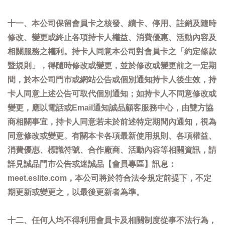
十一、本公司保留會員卡之核發、續卡、停用、註銷及隨時
修改、變更或終止各項持卡人權益、消費優惠、活動內容及
相關服務之權利。持卡人同意本公司對會員卡之「約定條款
暨規則」，得隨時修改或變更，並於修改或變更前之一定期
間，於本公司門市或網站公告或個別通知持卡人後生效，持
卡人同意上述公告可取代個別通知；如持卡人不同意修改或
變更，應以電話或Email通知誠品顧客服務中心，由雙方協
商相關事宜，持卡人同意若未於前述特定期間內通知，視為
同意修改或變更。有關本卡各項最新使用規則、各項權益、
消費優惠、標識符號、合作廠商、活動內容等相關資訊，請
詳見誠品門市公告或迷誠品【會員專區】訊息：
meet.eslite.com，本公司將於符合法令規定前提下，不定
期更新或變更之，以最後更新者為準。
十二、任何人均不得利用會員卡及相關制度從事不法行為，