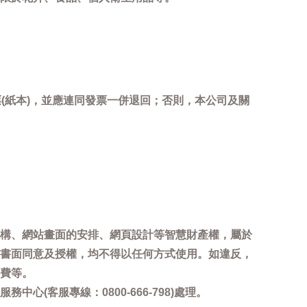
(紙本)，並應連同發票一併退回；否則，本公司及關
。
構、網站畫面的安排、網頁設計等智慧財產權，屬於
書面同意及授權，均不得以任何方式使用。如違反，
費等。
客服專線：0800-666-798)處理。