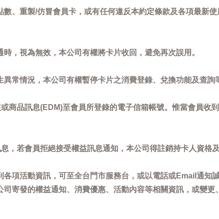
點數、重製/仿冒會員卡，或有任何違反本約定條款及各項最新使
通時，視為無效，本公司有權將卡片收回，避免再次誤用。
生異常情況，本公司有權暫停卡片之消費登錄、兌換功能及查詢
或商品訊息(EDM)至會員所登錄的電子信箱帳號。惟當會員收
訊息，若會員拒絕接受權益訊息通知，本公司得註銷持卡人資格
各項活動資訊，可至全台門市服務台，或以電話或Email通知
公司寄發的權益通知、消費優惠、活動內容等相關資訊，或變更
。