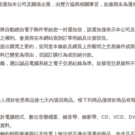
面通知本公司及關係企業，由雙方協商相關事宜，如逾期未為通
將自動經由電子郵件寄給您一封通知信，該通知僅表示本公司及
之權利。會員得在本網站查詢訂單明細及出貨狀況。
提出購買之要約，並同意本條款及網頁上所載明之交易條件或限
料已變更為理由，否認訂購行為或拒絕付款。
義，應以誠品電腦系統之電子交易紀錄為準。如發現交易資料不
買受人得於收受商品後七天內退回商品。惟下列商品僅得於商品有
於電腦程式、數位音樂檔案、錄音帶、錄影帶、CD、VCD、DV
資料。
解約時即將逾期以及性質上無法或不適合退還的商品，包含且不