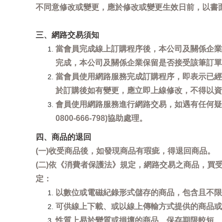
不同意修改或變更，應於修改或變更生效日前，以書
三、網路交易須知
當會員完成線上訂購程序後，本公司及關係企業
完成，本公司及關係企業保留是否接受該筆訂單
當會員使用網路服務完成訂購程序，即表示已經
於訂購後如有變更，應立即上線修改，不得以資
會員使用網路服務進行網路交易，如遇有任何疑
0800-666-798)協助處理。
四、商品的退回
(一)收受商品後，如發現商品有瑕疵，得退回商品。
(二)依《消費者保護法》規定，網路交易之商品，
定：
以數位或電磁紀錄形式儲存的商品，包含且不限
可供線上下載、或以線上傳輸方式提供的商品或
性質上易於變質或損壞的商品、保存期限較短、