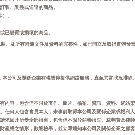
訂製、調整或送達的商品。
等）。
或已變質或損壞的商品。
包裝、及所有附隨文件及資料的完整性，如已開立及取得實體發票
，本公司及關係企業有權暫停提供網路服務，直至異常狀況排除
有內容，包含但不限於著作、圖片、檔案、資訊、資料、網站架
。任何人包含會員本人，未事前取得本公司及關係企業或權利人
請求因此所受全部損害，包含但不限於商譽損失、裁判費及律師
權之情形，歡迎檢舉，並立即通知本公司及關係企業之顧客服務中心(