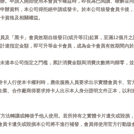
辦。申請人開始使用本會員卡權益時，即視為已閱讀、瞭解並同
申辦資料，本公司得拒絕申請或發卡。於本公司核發會員卡後，
卡資格及相關權益。
員及「黑卡」會員效期自核發日(或升等日)起算，至滿12個月之
計達指定金額，即可升等金卡會員，成為金卡會員有效期間內於
未達本公司指定之門檻，累計消費金額與消費次數將均歸零，並
持卡人行使本卡權利時，應依服務人員要求出示實體會員卡、官
企業、合作廠商得要求持卡人出示本人身分證明文件正本，以利
任何方法轉讓或轉借予他人使用。若所持有之實體卡片遺失或毀損
會員卡遺失或毀損本公司將不進行補發，會員得使用官方行動版