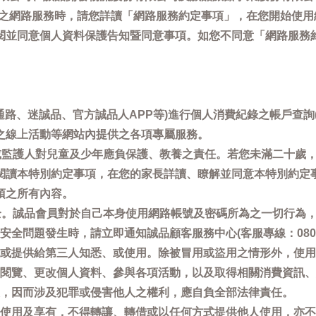
供之網路服務時，請您詳讀「網路服務約定事項」，在您開始使
閱並同意個人資料保護告知暨同意事項。如您不同意「網路服務
通路、迷誠品、官方誠品人APP等)進行個人消費紀錄之帳戶查
之線上活動等網站內提供之各項專屬服務。
母或監護人對兒童及少年應負保護、教養之責任。若您未滿二十歲
閱讀本特別約定事項，在您的家長詳讀、瞭解並同意本特別約定
項之所有內容。
安全。誠品會員對於自己本身使用網路帳號及密碼所為之一切行為
問題發生時，請立即通知誠品顧客服務中心(客服專線：0800-66
或提供給第三人知悉、或使用。除被冒用或盜用之情形外，使用
閱覽、更改個人資料、參與各項活動，以及取得相關消費資訊、
，因而涉及犯罪或侵害他人之權利，應自負全部法律責任。
使用及享有，不得轉讓、轉借或以任何方式提供他人使用，亦不