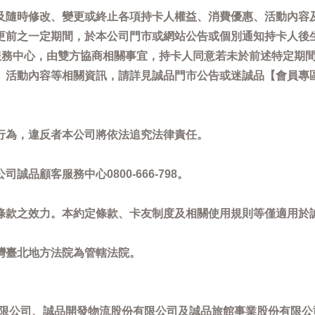
及隨時修改、變更或終止各項持卡人權益、消費優惠、活動內容
更前之一定期間，於本公司門市或網站公告或個別通知持卡人後
客服務中心，由雙方協商相關事宜，持卡人同意若未於前述特定期
動內容等相關資訊，請詳見誠品門市公告或迷誠品【會員專區】訊息：
。
行為，違反者本公司將依法追究法律責任。
品顧客服務中心0800-666-798。
條款之效力。本約定條款、卡友制度及相關使用規則等僅適用於
灣臺北地方法院為管轄法院。
限公司、誠品開發物流股份有限公司及誠品旅館事業股份有限公