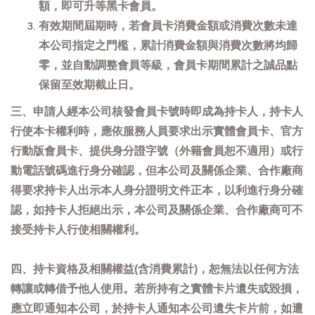
額，即可升等黑卡會員。
有效期間屆期時，若會員卡消費金額或消費次數未達
本公司指定之門檻，累計消費金額與消費次數將均歸
零，並自動調整會員等級，會員卡期間累計之誠品點
保留至效期截止日。
三、申請人經本公司核發會員卡號時即成為持卡人，持卡人
行使本卡權利時，應依服務人員要求出示實體會員卡、官方
行動版會員卡、提供身分證字號（外籍會員恕不適用）或行
動電話號碼進行身分確認，但本公司及關係企業、合作廠商
得要求持卡人出示本人身分證明文件正本，以利進行身分確
認，如持卡人拒絕出示，本公司及關係企業、合作廠商可不
接受持卡人行使相關權利。
四、持卡資格及相關權益(含消費累計)，恕無法以任何方法
轉讓或轉借予他人使用。若所持有之實體卡片遺失或毀損，
應立即通知本公司，於持卡人通知本公司遺失卡片前，如遭