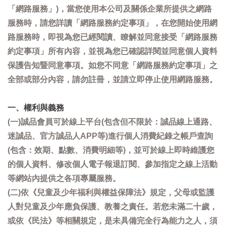
「網路服務」)，當您使用本公司及關係企業所提供之網路
服務時，請您詳讀「網路服務約定事項」，在您開始使用網
路服務時，即視為您已經閱讀、瞭解並同意接受「網路服務
約定事項」所有內容，並視為您已確認詳閱並同意個人資料
保護告知暨同意事項。如您不同意「網路服務約定事項」之
全部或部分內容，請勿註冊，並請立即停止使用網路服務。
一、權利與義務
(一)誠品會員可於線上平台(包含但不限於：誠品線上通路、
迷誠品、官方誠品人APP等)進行個人消費紀錄之帳戶查詢
(包含：效期、點數、消費明細等)，並可於線上即時維護您
的個人資料、修改個人電子報退訂閱、參加指定之線上活動
等網站內提供之各項專屬服務。
(二)依《兒童及少年福利與權益保障法》規定，父母或監護
人對兒童及少年應負保護、教養之責任。若您未滿二十歲，
或依《民法》等相關規定，是未具備完全行為能力之人，須