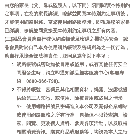
由您的家長（父、母或監護人，以下同）陪同閱讀本特別約
定事項，在您的家長詳讀、瞭解並同意本特別約定事項後，
才能使用網路服務。當您使用網路服務時，即視為您的家長
已詳讀、瞭解並同意接受本特別約定事項之所有內容。
(三)誠品會員應自行確保網路帳號及密碼之機密與安全。誠
品會員對於自己本身使用網路帳號及密碼所為之一切行為，
應自行承擔全部法律責任，並同意遵守以下事項：
網路帳號或密碼如被冒用或盜用，或有其他任何安全
問題發生時，請立即通知誠品顧客服務中心(客服專
線：0800-666-798)。
不得將帳號、密碼及其他相關資料，揭露、洩露或提
供給第三人知悉、或使用。除被冒用或盜用之情形
外，使用網路帳號及密碼進入本公司及關係企業網站
或使用網路服務之所有行為，包括但不限於查詢、檢
索、閱覽、更改個人資料、參與各項活動，以及取得
相關消費資訊、購買商品或服務等，均視為本人之行