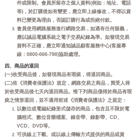
件或限制。會員所留存之個人資料(例如：地址、電話
等)，於訂購後如有變更，應立即上線修改，不得以資
料已變更為理由，否認訂購行為或拒絕付款。
會員使用網路服務進行網路交易，如遇有任何疑義，
應以誠品電腦系統之電子交易紀錄為準。如發現交易
資料不正確，應立即通知誠品顧客服務中心(客服專
線：0800-666-798)協助處理。
四、商品的退回
(一)收受商品後，如發現商品有瑕疵，得退回商品。
(二)依《消費者保護法》規定，網路交易之商品，買受人得
於收受商品後七天內退回商品。惟下列商品僅得於商品有瑕
疵之情形退回，並不適用前述《消費者保護法》之規定：
以數位或電磁紀錄形式儲存的商品，包含且不限於電
腦程式、數位音樂檔案、錄音帶、錄影帶、CD、
VCD、DVD等。
可供線上下載、或以線上傳輸方式提供的商品或資