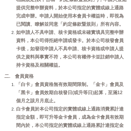
提供完整申辦資料，於本公司指定的實體或線上通路
完成申辦。申請人開始使用本會員卡權益時，即視為
已閱讀、瞭解並同意「約定條款暨規則」所有內容。
如申請人不具申請、核卡資格或未確實填具完整申辦
資料，本公司得拒絕申請或發卡。於本公司核發會員
卡後，如發現申請人不具申請、核卡資格或申請人提
供之資料與事實不符，本公司有權停卡並註銷申請人
持卡資格及相關權益。
二. 會員資格
「白卡」會員資格無有效期間限制。「金卡」會員及
「黑卡」會員效期自核發日(或升等日)起算，至滿12
個月之該月月底止。
白卡會員於本公司指定的實體或線上通路消費累計達
指定金額，即可升等金卡會員，成為金卡會員有效期
間內於，本公司指定的實體或線上通路累計達指定金