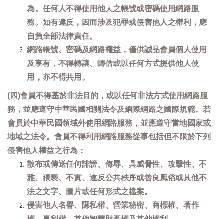
為。任何人不得使用他人之帳號或密碼使用網路服
務。如有違反，因而涉及犯罪或侵害他人之權利，應
自負全部法律責任。
網路帳號、密碼及網路權益，僅供誠品會員個人使用
及享有，不得轉讓、轉借或以任何方式提供他人使
用，亦不得共用。
(四)會員不得基於非法目的，或以任何非法方式使用網路服
務，並應遵守中華民國相關法令及網際網路之國際規範。若
會員於中華民國領域外使用網路服務，並應遵守當地國家或
地域之法令。會員不得利用網路服務從事包括但不限於下列
侵害他人權益之行為：
散布或傳送任何誹謗、侮辱、具威脅性、攻擊性、不
雅、猥褻、不實、違反公共秩序或善良風俗或其他不
法之文字、圖片或任何形式之檔案。
侵害他人名譽、隱私權、營業秘密、商標權、著作
權、專利權、其他智慧財產權及其他權利。