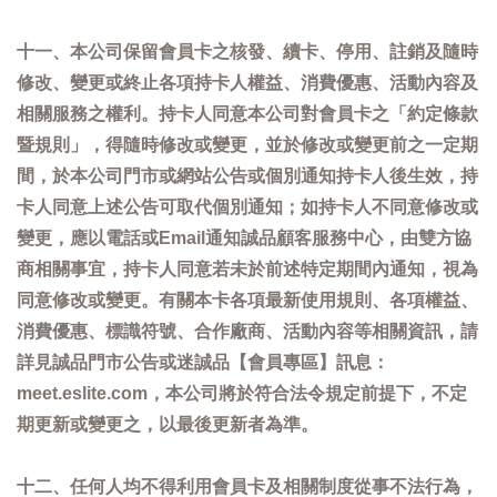
十一、本公司保留會員卡之核發、續卡、停用、註銷及隨時
修改、變更或終止各項持卡人權益、消費優惠、活動內容及
相關服務之權利。持卡人同意本公司對會員卡之「約定條款
暨規則」，得隨時修改或變更，並於修改或變更前之一定期
間，於本公司門市或網站公告或個別通知持卡人後生效，持
卡人同意上述公告可取代個別通知；如持卡人不同意修改或
變更，應以電話或Email通知誠品顧客服務中心，由雙方協
商相關事宜，持卡人同意若未於前述特定期間內通知，視為
同意修改或變更。有關本卡各項最新使用規則、各項權益、
消費優惠、標識符號、合作廠商、活動內容等相關資訊，請
詳見誠品門市公告或迷誠品【會員專區】訊息：
meet.eslite.com，本公司將於符合法令規定前提下，不定
期更新或變更之，以最後更新者為準。
十二、任何人均不得利用會員卡及相關制度從事不法行為，