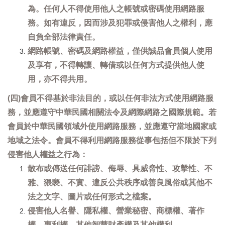
為。任何人不得使用他人之帳號或密碼使用網路服
務。如有違反，因而涉及犯罪或侵害他人之權利，應
自負全部法律責任。
網路帳號、密碼及網路權益，僅供誠品會員個人使用
及享有，不得轉讓、轉借或以任何方式提供他人使
用，亦不得共用。
(四)會員不得基於非法目的，或以任何非法方式使用網路服
務，並應遵守中華民國相關法令及網際網路之國際規範。若
會員於中華民國領域外使用網路服務，並應遵守當地國家或
地域之法令。會員不得利用網路服務從事包括但不限於下列
侵害他人權益之行為：
散布或傳送任何誹謗、侮辱、具威脅性、攻擊性、不
雅、猥褻、不實、違反公共秩序或善良風俗或其他不
法之文字、圖片或任何形式之檔案。
侵害他人名譽、隱私權、營業秘密、商標權、著作
權、專利權、其他智慧財產權及其他權利。