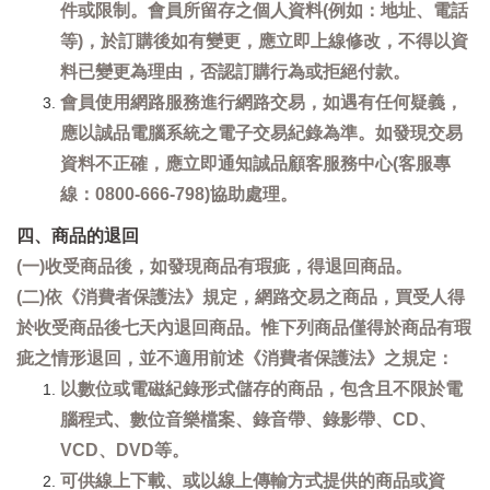
件或限制。會員所留存之個人資料(例如：地址、電話
等)，於訂購後如有變更，應立即上線修改，不得以資
料已變更為理由，否認訂購行為或拒絕付款。
會員使用網路服務進行網路交易，如遇有任何疑義，
應以誠品電腦系統之電子交易紀錄為準。如發現交易
資料不正確，應立即通知誠品顧客服務中心(客服專
線：0800-666-798)協助處理。
四、商品的退回
(一)收受商品後，如發現商品有瑕疵，得退回商品。
(二)依《消費者保護法》規定，網路交易之商品，買受人得
於收受商品後七天內退回商品。惟下列商品僅得於商品有瑕
疵之情形退回，並不適用前述《消費者保護法》之規定：
以數位或電磁紀錄形式儲存的商品，包含且不限於電
腦程式、數位音樂檔案、錄音帶、錄影帶、CD、
VCD、DVD等。
可供線上下載、或以線上傳輸方式提供的商品或資