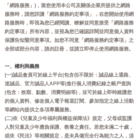
「網路服務」)，當您使用本公司及關係企業所提供之網路
服務時，請您詳讀「網路服務約定事項」，在您開始使用網
路服務時，即視為您已經閱讀、瞭解並同意接受「網路服務
約定事項」所有內容，並視為您已確認詳閱並同意個人資料
保護告知暨同意事項。如您不同意「網路服務約定事項」之
全部或部分內容，請勿註冊，並請立即停止使用網路服務。
一、權利與義務
(一)誠品會員可於線上平台(包含但不限於：誠品線上通路、
迷誠品、官方誠品人APP等)進行個人消費紀錄之帳戶查詢
(包含：效期、點數、消費明細等)，並可於線上即時維護您
的個人資料、修改個人電子報退訂閱、參加指定之線上活動
等網站內提供之各項專屬服務。
(二)依《兒童及少年福利與權益保障法》規定，父母或監護
人對兒童及少年應負保護、教養之責任。若您未滿二十歲，
或依《民法》等相關規定，是未具備完全行為能力之人，須