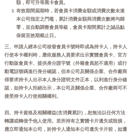
額，即可升等黑卡會員。
有效期間屆期時，若會員卡消費金額或消費次數未達
本公司指定之門檻，累計消費金額與消費次數將均歸
零，並自動調整會員等級，會員卡期間累計之誠品點
保留至效期截止日。
三、申請人經本公司核發會員卡號時即成為持卡人，持卡人
行使本卡權利時，應依服務人員要求出示實體會員卡、官方
行動版會員卡、提供身分證字號（外籍會員恕不適用）或行
動電話號碼進行身分確認，但本公司及關係企業、合作廠商
得要求持卡人出示本人身分證明文件正本，以利進行身分確
認，如持卡人拒絕出示，本公司及關係企業、合作廠商可不
接受持卡人行使相關權利。
四、持卡資格及相關權益(含消費累計)，恕無法以任何方法
轉讓或轉借予他人使用。若所持有之實體卡片遺失或毀損，
應立即通知本公司，於持卡人通知本公司遺失卡片前，如遭