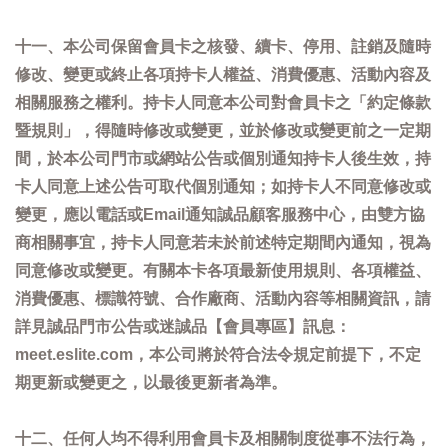
十一、本公司保留會員卡之核發、續卡、停用、註銷及隨時
修改、變更或終止各項持卡人權益、消費優惠、活動內容及
相關服務之權利。持卡人同意本公司對會員卡之「約定條款
暨規則」，得隨時修改或變更，並於修改或變更前之一定期
間，於本公司門市或網站公告或個別通知持卡人後生效，持
卡人同意上述公告可取代個別通知；如持卡人不同意修改或
變更，應以電話或Email通知誠品顧客服務中心，由雙方協
商相關事宜，持卡人同意若未於前述特定期間內通知，視為
同意修改或變更。有關本卡各項最新使用規則、各項權益、
消費優惠、標識符號、合作廠商、活動內容等相關資訊，請
詳見誠品門市公告或迷誠品【會員專區】訊息：
meet.eslite.com，本公司將於符合法令規定前提下，不定
期更新或變更之，以最後更新者為準。
十二、任何人均不得利用會員卡及相關制度從事不法行為，