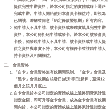
提供完整申辦資料，於本公司指定的實體或線上通路
完成申辦。申請人開始使用本會員卡權益時，即視為
已閱讀、瞭解並同意「約定條款暨規則」所有內容。
如申請人不具申請、核卡資格或未確實填具完整申辦
資料，本公司得拒絕申請或發卡。於本公司核發會員
卡後，如發現申請人不具申請、核卡資格或申請人提
供之資料與事實不符，本公司有權停卡並註銷申請人
持卡資格及相關權益。
二. 會員資格
「白卡」會員資格無有效期間限制。「金卡」會員及
「黑卡」會員效期自核發日(或升等日)起算，至滿12
個月之該月月底止。
白卡會員於本公司指定的實體或線上通路消費累計達
指定金額，即可升等金卡會員，成為金卡會員有效期
間內於，本公司指定的實體或線上通路累計達指定金