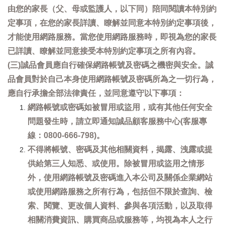
由您的家長（父、母或監護人，以下同）陪同閱讀本特別約
定事項，在您的家長詳讀、瞭解並同意本特別約定事項後，
才能使用網路服務。當您使用網路服務時，即視為您的家長
已詳讀、瞭解並同意接受本特別約定事項之所有內容。
(三)誠品會員應自行確保網路帳號及密碼之機密與安全。誠
品會員對於自己本身使用網路帳號及密碼所為之一切行為，
應自行承擔全部法律責任，並同意遵守以下事項：
網路帳號或密碼如被冒用或盜用，或有其他任何安全
問題發生時，請立即通知誠品顧客服務中心(客服專
線：0800-666-798)。
不得將帳號、密碼及其他相關資料，揭露、洩露或提
供給第三人知悉、或使用。除被冒用或盜用之情形
外，使用網路帳號及密碼進入本公司及關係企業網站
或使用網路服務之所有行為，包括但不限於查詢、檢
索、閱覽、更改個人資料、參與各項活動，以及取得
相關消費資訊、購買商品或服務等，均視為本人之行