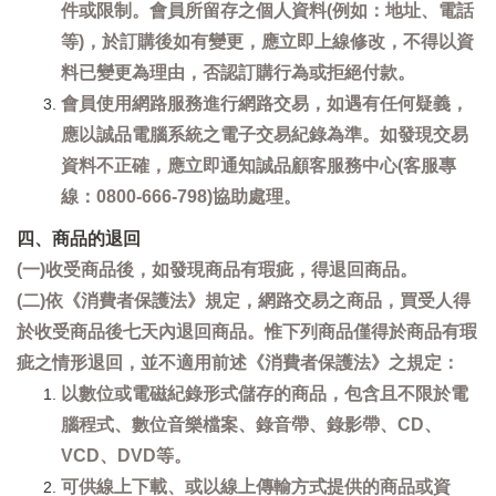
件或限制。會員所留存之個人資料(例如：地址、電話
等)，於訂購後如有變更，應立即上線修改，不得以資
料已變更為理由，否認訂購行為或拒絕付款。
會員使用網路服務進行網路交易，如遇有任何疑義，
應以誠品電腦系統之電子交易紀錄為準。如發現交易
資料不正確，應立即通知誠品顧客服務中心(客服專
線：0800-666-798)協助處理。
四、商品的退回
(一)收受商品後，如發現商品有瑕疵，得退回商品。
(二)依《消費者保護法》規定，網路交易之商品，買受人得
於收受商品後七天內退回商品。惟下列商品僅得於商品有瑕
疵之情形退回，並不適用前述《消費者保護法》之規定：
以數位或電磁紀錄形式儲存的商品，包含且不限於電
腦程式、數位音樂檔案、錄音帶、錄影帶、CD、
VCD、DVD等。
可供線上下載、或以線上傳輸方式提供的商品或資