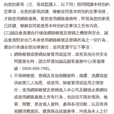
由您的家長（父、母或監護人，以下同）陪同閱讀本特別約
定事項，在您的家長詳讀、瞭解並同意本特別約定事項後，
才能使用網路服務。當您使用網路服務時，即視為您的家長
已詳讀、瞭解並同意接受本特別約定事項之所有內容。
(三)誠品會員應自行確保網路帳號及密碼之機密與安全。誠
品會員對於自己本身使用網路帳號及密碼所為之一切行為，
應自行承擔全部法律責任，並同意遵守以下事項：
網路帳號或密碼如被冒用或盜用，或有其他任何安全
問題發生時，請立即通知誠品顧客服務中心(客服專
線：0800-666-798)。
不得將帳號、密碼及其他相關資料，揭露、洩露或提
供給第三人知悉、或使用。除被冒用或盜用之情形
外，使用網路帳號及密碼進入本公司及關係企業網站
或使用網路服務之所有行為，包括但不限於查詢、檢
索、閱覽、更改個人資料、參與各項活動，以及取得
相關消費資訊、購買商品或服務等，均視為本人之行