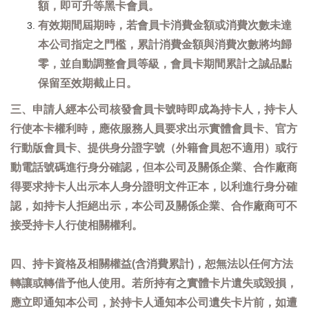
額，即可升等黑卡會員。
有效期間屆期時，若會員卡消費金額或消費次數未達
本公司指定之門檻，累計消費金額與消費次數將均歸
零，並自動調整會員等級，會員卡期間累計之誠品點
保留至效期截止日。
三、申請人經本公司核發會員卡號時即成為持卡人，持卡人
行使本卡權利時，應依服務人員要求出示實體會員卡、官方
行動版會員卡、提供身分證字號（外籍會員恕不適用）或行
動電話號碼進行身分確認，但本公司及關係企業、合作廠商
得要求持卡人出示本人身分證明文件正本，以利進行身分確
認，如持卡人拒絕出示，本公司及關係企業、合作廠商可不
接受持卡人行使相關權利。
四、持卡資格及相關權益(含消費累計)，恕無法以任何方法
轉讓或轉借予他人使用。若所持有之實體卡片遺失或毀損，
應立即通知本公司，於持卡人通知本公司遺失卡片前，如遭