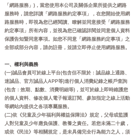
「網路服務」)，當您使用本公司及關係企業所提供之網路
服務時，請您詳讀「網路服務約定事項」，在您開始使用網
路服務時，即視為您已經閱讀、瞭解並同意接受「網路服務
約定事項」所有內容，並視為您已確認詳閱並同意個人資料
保護告知暨同意事項。如您不同意「網路服務約定事項」之
全部或部分內容，請勿註冊，並請立即停止使用網路服務。
一、權利與義務
(一)誠品會員可於線上平台(包含但不限於：誠品線上通路、
迷誠品、官方誠品人APP等)進行個人消費紀錄之帳戶查詢
(包含：效期、點數、消費明細等)，並可於線上即時維護您
的個人資料、修改個人電子報退訂閱、參加指定之線上活動
等網站內提供之各項專屬服務。
(二)依《兒童及少年福利與權益保障法》規定，父母或監護
人對兒童及少年應負保護、教養之責任。若您未滿二十歲，
或依《民法》等相關規定，是未具備完全行為能力之人，須