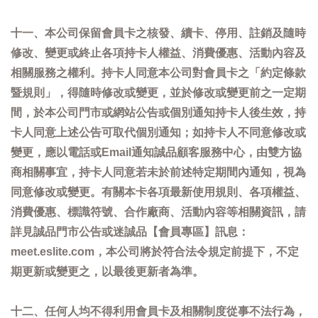
十一、本公司保留會員卡之核發、續卡、停用、註銷及隨時
修改、變更或終止各項持卡人權益、消費優惠、活動內容及
相關服務之權利。持卡人同意本公司對會員卡之「約定條款
暨規則」，得隨時修改或變更，並於修改或變更前之一定期
間，於本公司門市或網站公告或個別通知持卡人後生效，持
卡人同意上述公告可取代個別通知；如持卡人不同意修改或
變更，應以電話或Email通知誠品顧客服務中心，由雙方協
商相關事宜，持卡人同意若未於前述特定期間內通知，視為
同意修改或變更。有關本卡各項最新使用規則、各項權益、
消費優惠、標識符號、合作廠商、活動內容等相關資訊，請
詳見誠品門市公告或迷誠品【會員專區】訊息：
meet.eslite.com，本公司將於符合法令規定前提下，不定
期更新或變更之，以最後更新者為準。
十二、任何人均不得利用會員卡及相關制度從事不法行為，