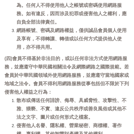
為。任何人不得使用他人之帳號或密碼使用網路服
務。如有違反，因而涉及犯罪或侵害他人之權利，應
自負全部法律責任。
網路帳號、密碼及網路權益，僅供誠品會員個人使用
及享有，不得轉讓、轉借或以任何方式提供他人使
用，亦不得共用。
(四)會員不得基於非法目的，或以任何非法方式使用網路服
務，並應遵守中華民國相關法令及網際網路之國際規範。若
會員於中華民國領域外使用網路服務，並應遵守當地國家或
地域之法令。會員不得利用網路服務從事包括但不限於下列
侵害他人權益之行為：
散布或傳送任何誹謗、侮辱、具威脅性、攻擊性、不
雅、猥褻、不實、違反公共秩序或善良風俗或其他不
法之文字、圖片或任何形式之檔案。
侵害他人名譽、隱私權、營業秘密、商標權、著作
權、專利權、其他智慧財產權及其他權利。