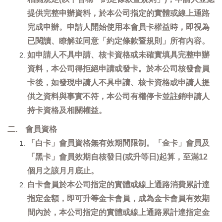
提供完整申辦資料，於本公司指定的實體或線上通路
完成申辦。申請人開始使用本會員卡權益時，即視為
已閱讀、瞭解並同意「約定條款暨規則」所有內容。
如申請人不具申請、核卡資格或未確實填具完整申辦
資料，本公司得拒絕申請或發卡。於本公司核發會員
卡後，如發現申請人不具申請、核卡資格或申請人提
供之資料與事實不符，本公司有權停卡並註銷申請人
持卡資格及相關權益。
二. 會員資格
「白卡」會員資格無有效期間限制。「金卡」會員及
「黑卡」會員效期自核發日(或升等日)起算，至滿12
個月之該月月底止。
白卡會員於本公司指定的實體或線上通路消費累計達
指定金額，即可升等金卡會員，成為金卡會員有效期
間內於，本公司指定的實體或線上通路累計達指定金