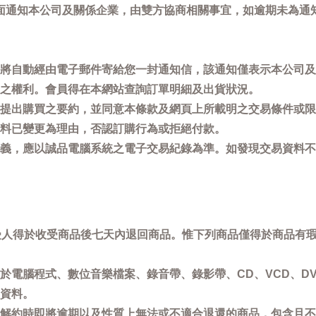
面通知本公司及關係企業，由雙方協商相關事宜，如逾期未為通
將自動經由電子郵件寄給您一封通知信，該通知僅表示本公司及
之權利。會員得在本網站查詢訂單明細及出貨狀況。
提出購買之要約，並同意本條款及網頁上所載明之交易條件或限
料已變更為理由，否認訂購行為或拒絕付款。
義，應以誠品電腦系統之電子交易紀錄為準。如發現交易資料不
買受人得於收受商品後七天內退回商品。惟下列商品僅得於商品有
於電腦程式、數位音樂檔案、錄音帶、錄影帶、CD、VCD、DV
資料。
解約時即將逾期以及性質上無法或不適合退還的商品，包含且不