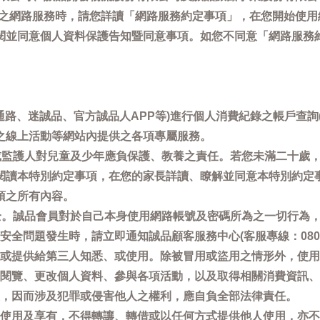
供之網路服務時，請您詳讀「網路服務約定事項」，在您開始使
閱並同意個人資料保護告知暨同意事項。如您不同意「網路服務
通路、迷誠品、官方誠品人APP等)進行個人消費紀錄之帳戶查
之線上活動等網站內提供之各項專屬服務。
母或監護人對兒童及少年應負保護、教養之責任。若您未滿二十歲
閱讀本特別約定事項，在您的家長詳讀、瞭解並同意本特別約定
項之所有內容。
安全。誠品會員對於自己本身使用網路帳號及密碼所為之一切行為
問題發生時，請立即通知誠品顧客服務中心(客服專線：0800-66
或提供給第三人知悉、或使用。除被冒用或盜用之情形外，使用
閱覽、更改個人資料、參與各項活動，以及取得相關消費資訊、
，因而涉及犯罪或侵害他人之權利，應自負全部法律責任。
使用及享有，不得轉讓、轉借或以任何方式提供他人使用，亦不