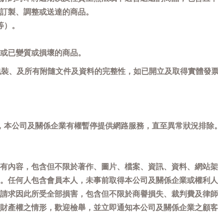
訂製、調整或送達的商品。
等）。
或已變質或損壞的商品。
包裝、及所有附隨文件及資料的完整性，如已開立及取得實體發票
，本公司及關係企業有權暫停提供網路服務，直至異常狀況排除
有內容，包含但不限於著作、圖片、檔案、資訊、資料、網站架
。任何人包含會員本人，未事前取得本公司及關係企業或權利人
請求因此所受全部損害，包含但不限於商譽損失、裁判費及律師
權之情形，歡迎檢舉，並立即通知本公司及關係企業之顧客服務中心(