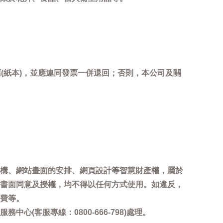
(紙本)，並應連同發票一併退回；否則，本公司及關
。
構、網站畫面的安排、網頁設計等智慧財產權，屬於
書面同意及授權，均不得以任何方式使用。如違反，
費等。
客服專線：0800-666-798)處理。