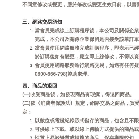
不同意修改或變更，應於修改或變更生效日前，以書
三、網路交易須知
當會員完成線上訂購程序後，本公司及關係企業
完成，本公司及關係企業保留是否接受該筆訂單
當會員使用網路服務完成訂購程序，即表示已經
於訂購後如有變更，應立即上線修改，不得以資
會員使用網路服務進行網路交易，如遇有任何疑
0800-666-798)協助處理。
四、商品的退回
(一)收受商品後，如發現商品有瑕疵，得退回商品。
(二)依《消費者保護法》規定，網路交易之商品，
定：
以數位或電磁紀錄形式儲存的商品，包含且不限
可供線上下載、或以線上傳輸方式提供的商品或
性質上易於變質或損壞的商品、保存期限較短、