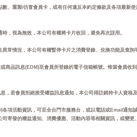
點數、重製/仿冒會員卡，或有任何違反本約定條款及各項最新使
通時，視為無效，本公司有權將卡片收回，避免再次誤用。
生異常情況，本公司有權暫停卡片之消費登錄、兌換功能及查詢
或商品訊息(EDM)至會員所登錄的電子信箱帳號。惟當會員收
訊息，若會員拒絕接受權益訊息通知，本公司得註銷持卡人資格
各項活動資訊，可至全台門市服務台，或以電話或Email通知
公司寄發的權益通知、消費優惠、活動內容等相關資訊，或變更
。