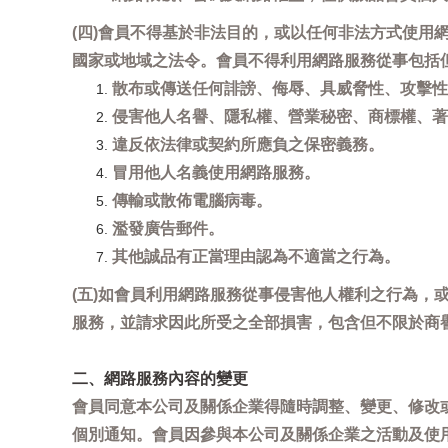
(四)會員不得基於非法目的，或以任何非法方式使
國家或地域之法令。會員不得利用網路服務從事包括
散布或傳送任何誹謗、侮辱、具威脅性、攻擊性
侵害他人名譽、隱私權、營業秘密、商標權、著
違反依法律或契約所應負之保密義務。
冒用他人名義使用網路服務。
傳輸或散佈電腦病毒。
濫發廣告郵件。
其他誠品有正當理由認為不適當之行為。
(五)如會員利用網路服務從事侵害他人權利之行為
服務，並請求因此所受之全部損害，包含但不限於商
二、網路服務內容的變更
會員同意本公司及關係企業得隨時調整、變更、修改
個別通知。會員因參與本公司及關係企業之活動及使