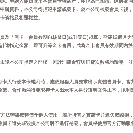
辦。申請人開始使用本會員卡權益時，即視為已閱讀、瞭解並同
申辦資料，本公司得拒絕申請或發卡。於本公司核發會員卡後，
卡資格及相關權益。
員及「黑卡」會員效期自核發日(或升等日)起算，至滿12個月之
計達指定金額，即可升等金卡會員，成為金卡會員有效期間內於
未達本公司指定之門檻，累計消費金額與消費次數將均歸零，並
持卡人行使本卡權利時，應依服務人員要求出示實體會員卡、官
企業、合作廠商得要求持卡人出示本人身分證明文件正本，以利
任何方法轉讓或轉借予他人使用。若所持有之實體卡片遺失或毀損
會員卡遺失或毀損本公司將不進行補發，會員得使用官方行動版