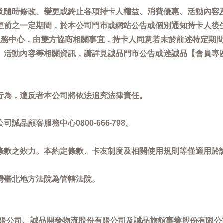
及隨時修改、變更或終止各項持卡人權益、消費優惠、活動內容
更前之一定期間，於本公司門市或網站公告或個別通知持卡人後
客服務中心，由雙方協商相關事宜，持卡人同意若未於前述特定期
動內容等相關資訊，請詳見誠品門市公告或迷誠品【會員專區】訊息：
。
行為，違反者本公司將依法追究法律責任。
品顧客服務中心0800-666-798。
條款之效力。本約定條款、卡友制度及相關使用規則等僅適用於
灣臺北地方法院為管轄法院。
限公司、誠品開發物流股份有限公司及誠品旅館事業股份有限公